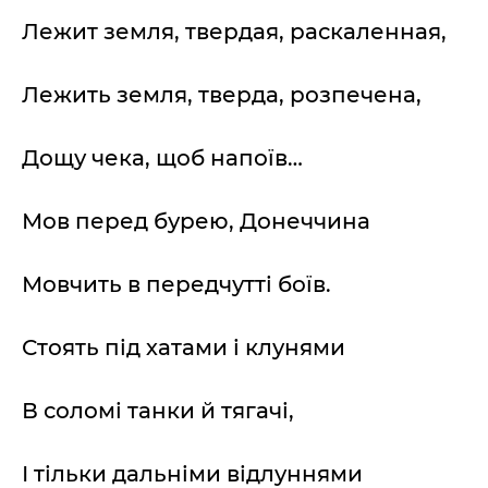
Лежит земля, твердая, раскаленная,
Лежить земля, тверда, розпечена,
Дощу чека, щоб напоїв…
Мов перед бурею, Донеччина
Мовчить в передчутті боїв.
Стоять під хатами і клунями
В соломі танки й тягачі,
І тільки дальніми відлуннями