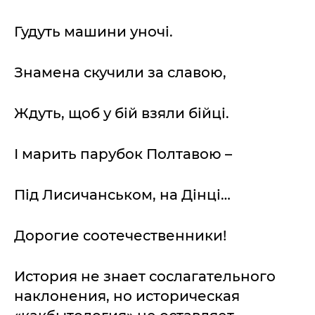
Гудуть машини уночі.
Знамена скучили за славою,
Ждуть, щоб у бій взяли бійці.
І марить парубок Полтавою –
Під Лисичанськом, на Дінці…
Дорогие соотечественники!
История не знает сослагательного
наклонения, но историческая