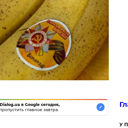
Гл
Dialog.ua в Google сегодня,
✓
пропустить главное завтра.
У П