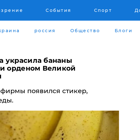
озрение
События
Спорт
Д
краина
россия
Общество
Блоги
а украсила бананы
 и орденом Великой
ы
 фирмы появился стикер,
еды.