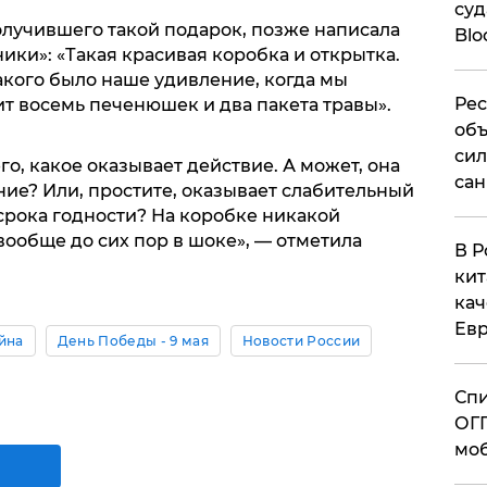
суд
олучившего такой подарок, позже написала
Blo
ики»: «Такая красивая коробка и открытка.
акого было наше удивление, когда мы
Рес
жит восемь печенюшек и два пакета травы».
объ
сил
чего, какое оказывает действие. А может, она
сан
ие? Или, простите, оказывает слабительный
срока годности? На коробке никакой
ообще до сих пор в шоке», — отметила
В Р
кит
кач
Евр
йна
День Победы - 9 мая
Новости России
Спи
ОГП
моб