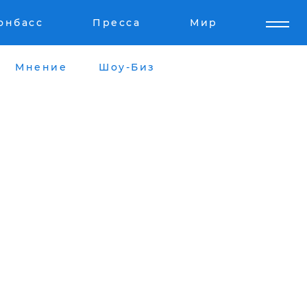
онбасс
Пресса
Мир
Мнение
Шоу-Биз