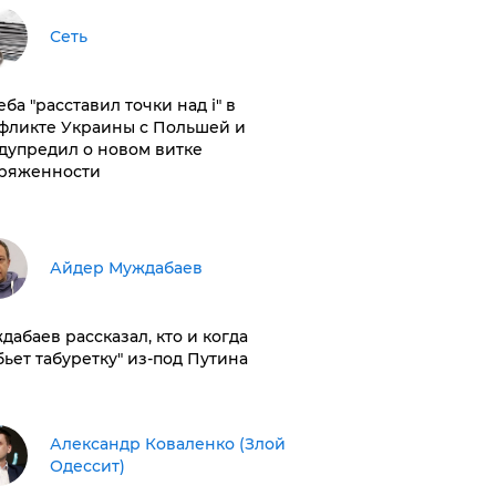
Сеть
ба "расставил точки над і" в
фликте Украины с Польшей и
дупредил о новом витке
ряженности
Айдер Муждабаев
дабаев рассказал, кто и когда
бьет табуретку" из-под Путина
Александр Коваленко (Злой
Одессит)