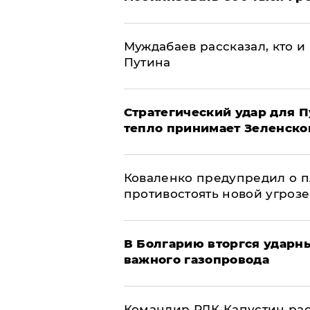
Муждабаев рассказал, кто и 
Путина
Стратегический удар для П
тепло принимает Зеленско
Коваленко предупредил о п
противостоять новой угрозе
В Болгарию вторгся ударн
важного газопровода
Командир РДК Капустин рас