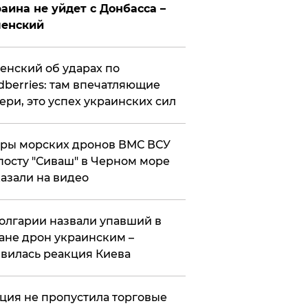
аина не уйдет с Донбасса –
ленский
енский об ударах по
dberries: там впечатляющие
ери, это успех украинских сил
ры морских дронов ВМС ВСУ
посту "Сиваш" в Черном море
азали на видео
олгарии назвали упавший в
ане дрон украинским –
вилась реакция Киева
ция не пропустила торговые