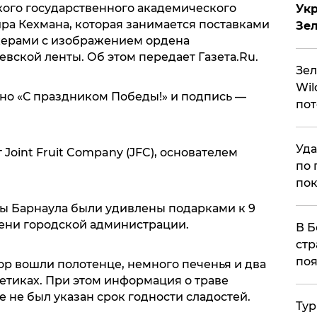
ого государственного академического
Укр
ра Кехмана, которая занимается поставками
Зе
керами с изображением ордена
вской ленты. Об этом передает Газета.Ru.
Зел
Wil
ано «С праздником Победы!» и подпись —
пот
Уда
Joint Fruit Company (JFC), основателем
по 
пок
аны Барнаула были удивлены подарками к 9
мени городской администрации.
В Б
стр
поя
ор вошли полотенце, немного печенья и два
етиках. При этом информация о траве
е не был указан срок годности сладостей.
Тур