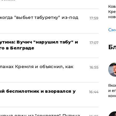
Ков
Кре
нов
когда "выбьет табуретку" из-под
17:59
См
утина: Вучич "нарушил табу" и
17:07
Б
го в Белграде
ланах Кремля и объяснил, как
16:55
Яко
и е
ый беспилотник и взорвался у
16:44
кон
крыл один из "секретов" Путина,