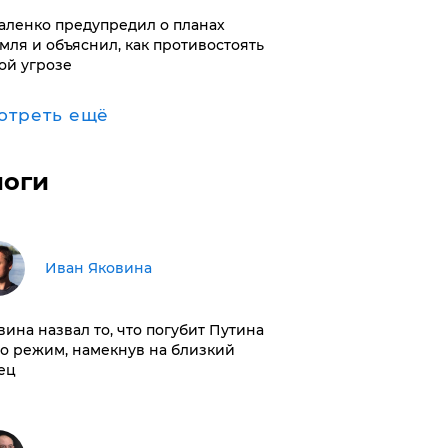
аленко предупредил о планах
мля и объяснил, как противостоять
ой угрозе
отреть ещё
логи
Иван Яковина
вина назвал то, что погубит Путина
го режим, намекнув на близкий
ец