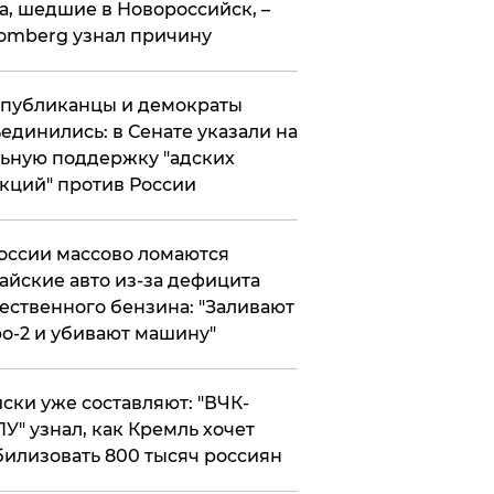
а, шедшие в Новороссийск, –
omberg узнал причину
публиканцы и демократы
единились: в Сенате указали на
ьную поддержку "адских
кций" против России
оссии массово ломаются
айские авто из-за дефицита
ественного бензина: "Заливают
о-2 и убивают машину"
ски уже составляют: "ВЧК-
У" узнал, как Кремль хочет
илизовать 800 тысяч россиян