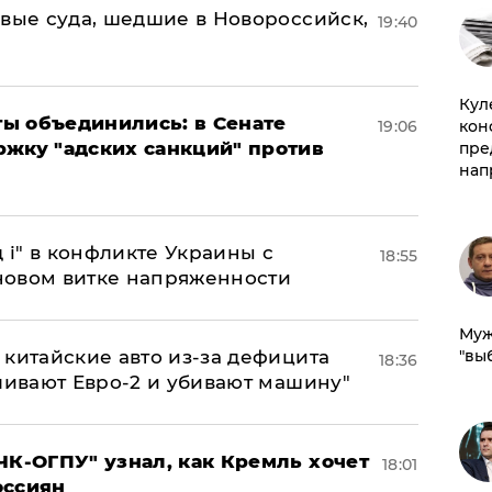
овые суда, шедшие в Новороссийск,
19:40
Куле
ы объединились: в Сенате
19:06
кон
ржку "адских санкций" против
пре
нап
 і" в конфликте Украины с
18:55
новом витке напряженности
Муж
китайские авто из-за дефицита
"вы
18:36
ливают Евро-2 и убивают машину"
ЧК-ОГПУ" узнал, как Кремль хочет
18:01
оссиян