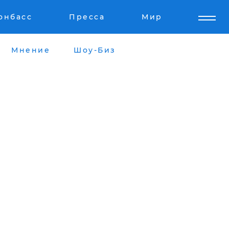
онбасс
Пресса
Мир
Мнение
Шоу-Биз