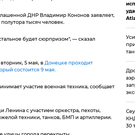
исп
уда
лашенной ДНР Владимир Кононов заявляет,
Atl
о полутора тысяч человек.
би
Уси
стальное будет сюрпризом", — сказал
при
тан
вторник, 5 мая, в
Донецке проходит
рый состоится 9 мая.
Дро
аэр
зап
инимает участие военная техника, сообщает
эк
 Ленина с участием оркестра, пехоты,
​Се
желой техники, танков, БМП и артиллерии.
КНД
30 
е улицы города перекрыты.