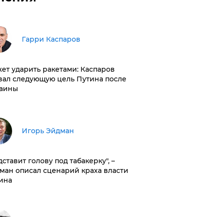
Гарри Каспаров
ет ударить ракетами: Каспаров
вал следующую цель Путина после
аины
Игорь Эйдман
дставит голову под табакерку", –
ман описал сценарий краха власти
ина