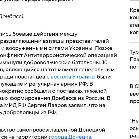
Кре
Донбасс)
кош
ата
ког
ались боевые действия между
 разделяющими взгляды представителей
а и вооруженными силами Украины. Позже
Тур
 конфликт Антитеррористической операцией
Пак
римкнули добровольческие батальоны. 10
по 
н, являющийся на тот момент генеральным
среди повстанцев с
востока Украины
были
лужащие и регулярная армия РФ. В
В С
ократно сообщали о поставках тяжелой
вве
вых формирования Донбасса из России. В
про
ва МИД РФ Сергей Лавров заявил, что на
ь добровольцы из РФ.
​"Н
оск
льство самопровозглашенной Донецкой
раз
тся на территории
города Донецка
.