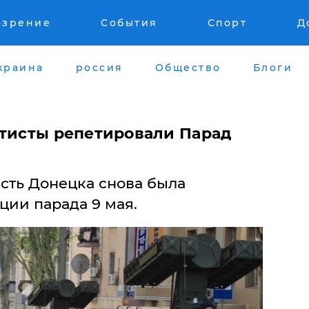
озрение
События
Спорт
Д
краина
россия
Общество
Блоги
атисты репетировали Парад
сть Донецка снова была
ции парада 9 мая.