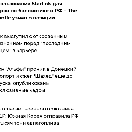
ользование Starlink для
ров по баллистике в РФ – The
antic узнал о позиции
знесмена
к выступил с откровенным
знанием перед "последним
цем" в карьере
н "Альфы" проник в Донецкий
опорт и сжег "Шахед" еще до
уска: опубликованы
склюзивные кадры
ул спасает военного союзника
Р: Южная Корея отправила РФ
тысяч тонн авиатоплива