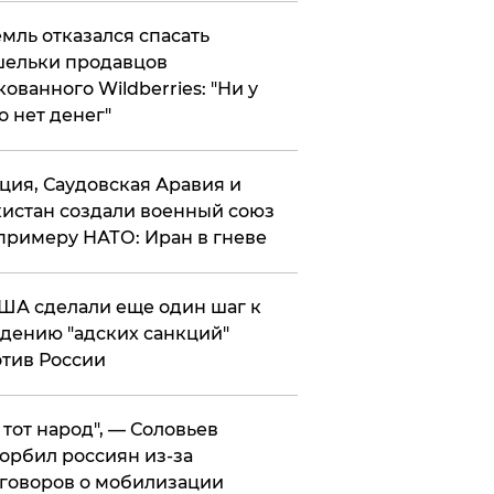
мль отказался спасать
ельки продавцов
кованного Wildberries: "Ни у
о нет денег"
ция, Саудовская Аравия и
истан создали военный союз
примеру НАТО: Иран в гневе
ША сделали еще один шаг к
дению "адских санкций"
тив России
е тот народ", — Соловьев
орбил россиян из-за
говоров о мобилизации