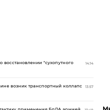
о восстановлении "сухопутного
14:14
раине возник транспортный коллапс
13:57
М
 тактику применения БпЛА армией