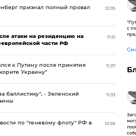
енберг признал полный провал
12:05
"Пу
с У
пре
сле атаки на резиденцию на
11:51
неевропейской части РФ
См
лся к Путину после принятия
11:37
Б
окорите Украину"
за баллистику", - Зеленский
11:33
раины
Заг
мог
ости по "теневому флоту" РФ в
10:59
поо
соб