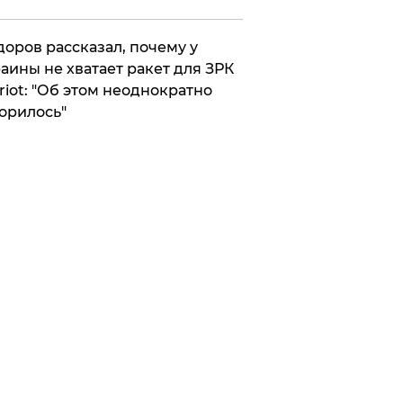
оров рассказал, почему у
аины не хватает ракет для ЗРК
riot: "Об этом неоднократно
орилось"