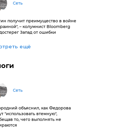
Сеть
тин получит преимущество в войне
краиной", – колумнист Bloomberg
достерег Запад от ошибки
отреть ещё
логи
Сеть
ородний объяснил, как Федорова
ут "использовать втемную",
бещав то, чего выполнять не
ираются