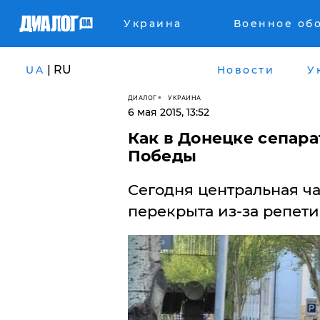
Украина
Военное об
| RU
UA
Новости
У
ДИАЛОГ
УКРАИНА
6 мая 2015, 13:52
Как в Донецке сепар
Победы
Сегодня центральная ча
перекрыта из-за репети