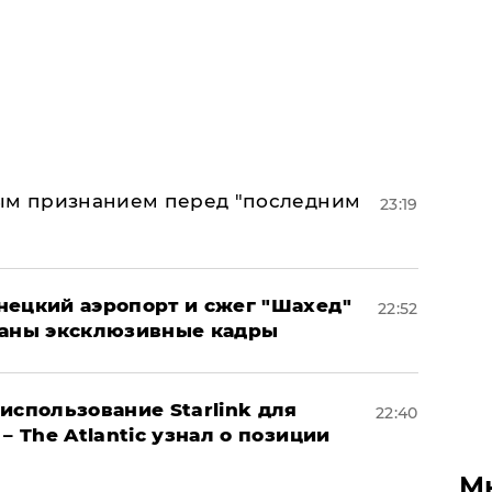
ным признанием перед "последним
23:19
нецкий аэропорт и сжег "Шахед"
22:52
ваны эксклюзивные кадры
использование Starlink для
22:40
– The Atlantic узнал о позиции
М