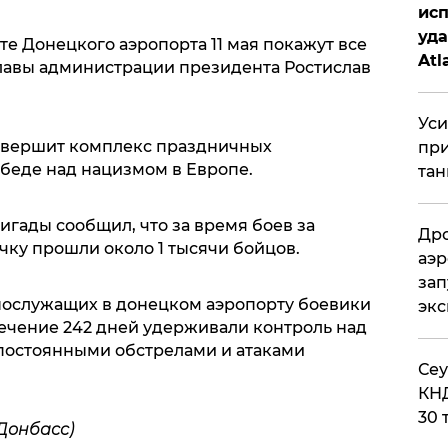
исп
уда
е Донецкого аэропорта 11 мая покажут все
Atl
главы администрации президента Ростислав
би
Уси
завершит комплекс праздничных
при
беде над нацизмом в Европе.
тан
гады сообщил, что за время боев за
Дро
чку прошли около 1 тысячи бойцов.
аэр
зап
нослужащих в донецком аэропорту боевики
эк
 течение 242 дней удерживали контроль над
постоянными обстрелами и атаками
​Се
КНД
30 
Донбасс)