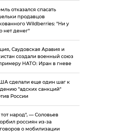
мль отказался спасать
ельки продавцов
кованного Wildberries: "Ни у
о нет денег"
ция, Саудовская Аравия и
истан создали военный союз
примеру НАТО: Иран в гневе
ША сделали еще один шаг к
дению "адских санкций"
тив России
е тот народ", — Соловьев
орбил россиян из-за
говоров о мобилизации