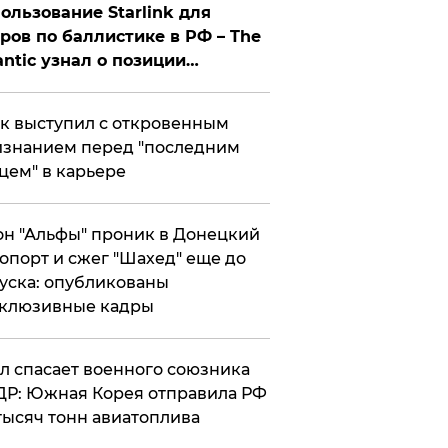
ользование Starlink для
ров по баллистике в РФ – The
antic узнал о позиции
знесмена
к выступил с откровенным
знанием перед "последним
цем" в карьере
н "Альфы" проник в Донецкий
опорт и сжег "Шахед" еще до
уска: опубликованы
склюзивные кадры
ул спасает военного союзника
Р: Южная Корея отправила РФ
тысяч тонн авиатоплива