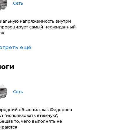
Сеть
иальную напряженность внутри
провоцирует самый неожиданный
ок
отреть ещё
логи
Сеть
ородний объяснил, как Федорова
ут "использовать втемную",
бещав то, чего выполнять не
ираются