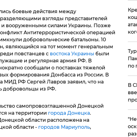
Кре
ались боевые действия между
кош
 разделяющими взгляды представителей
ата
а и вооруженными силами Украины. Позже
ког
 конфликт Антитеррористической операцией
римкнули добровольческие батальоны. 10
н, являющийся на тот момент генеральным
Тур
среди повстанцев с
востока Украины
были
Пак
лужащие и регулярная армия РФ. В
по 
ократно сообщали о поставках тяжелой
вых формирования Донбасса из России. В
ва МИД РФ Сергей Лавров заявил, что на
В С
ь добровольцы из РФ.
вве
про
льство самопровозглашенной Донецкой
тся на территории
города Донецка
.
​"Н
онецкой области расположена на
оск
цкой области -
городов Мариуполь
,
раз