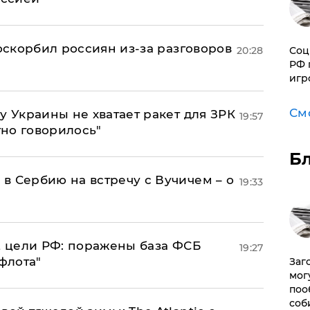
 оскорбил россиян из-за разговоров
Соц
20:28
РФ 
игр
См
у Украины не хватает ракет для ЗРК
19:57
тно говорилось"
Б
в Сербию на встречу с Вучичем – о
19:33
2 цели РФ: поражены база ФСБ
19:27
флота"
Заг
мог
поо
соб