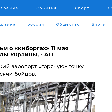
озрение
События
Спорт
Д
краина
россия
Общество
Блоги
м о «киборгах» 11 мая
лы Украины, - АП
кий аэропорт «горячую» точку
сячи бойцов.