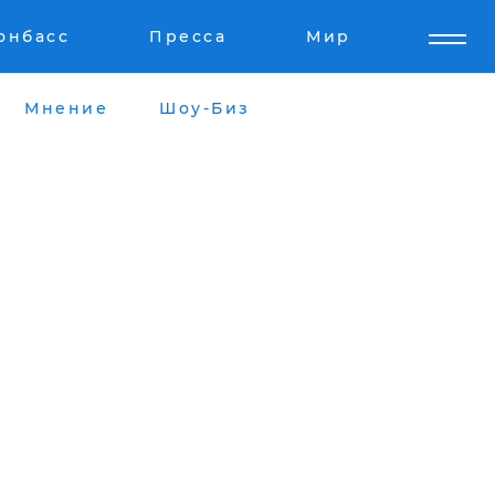
онбасс
Пресса
Мир
Мнение
Шоу-Биз