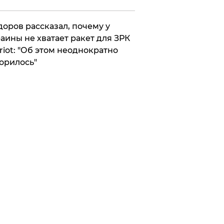
оров рассказал, почему у
аины не хватает ракет для ЗРК
riot: "Об этом неоднократно
орилось"