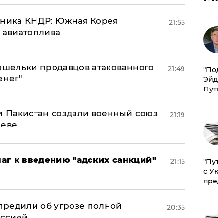
юзника КНДР: Южная Корея
21:55
н авиатоплива
кошельки продавцов атакованного
21:49
​"По
енег"
Эйд
Пут
 и Пакистан создали военный союз
21:19
неве
аг к введению "адских санкций"
21:15
"Пу
с У
пре
предили об угрозе полной
20:35
оссией