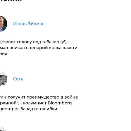
Игорь Эйдман
дставит голову под табакерку", –
ман описал сценарий краха власти
ина
Сеть
тин получит преимущество в войне
краиной", – колумнист Bloomberg
достерег Запад от ошибки