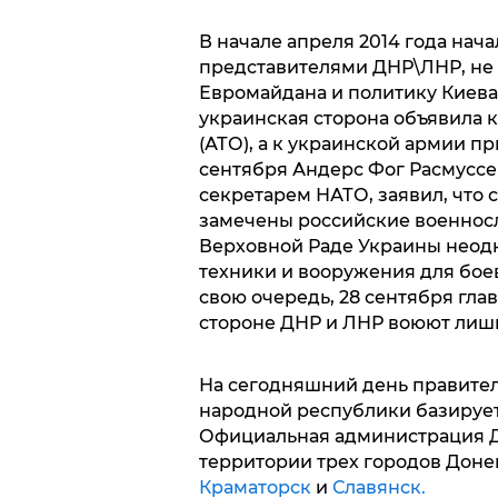
В начале апреля 2014 года нач
представителями ДНР\ЛНР, не
Евромайдана и политику Киев
украинская сторона объявила
(АТО), а к украинской армии п
сентября Андерс Фог Расмуссе
секретарем НАТО, заявил, что 
замечены российские военнос
Верховной Раде Украины неодн
техники и вооружения для бое
свою очередь, 28 сентября гла
стороне ДНР и ЛНР воюют лиш
На сегодняшний день правите
народной республики базируе
Официальная администрация Д
территории трех городов Доне
Краматорск
и
Славянск.