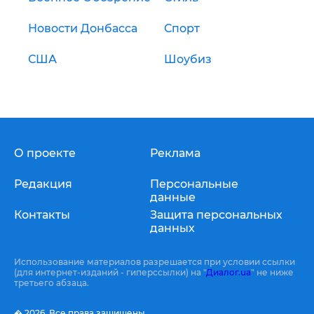
Новости Донбасса
Спорт
США
Шоубиз
О проекте
Реклама
Редакция
Персональные
данные
Контакты
Защита персональных
данных
Использование материалов разрешается при условии ссылки
(для интернет-изданий - гиперссылки) на "
Диалог.ua
" не ниже
третьего абзаца.
� 2026,
Все права защищены.