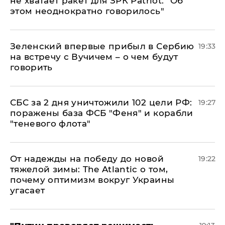
не хватает ракет для ЗРК Patriot: "Об
этом неоднократно говорилось"
Зеленский впервые прибыл в Сербию
19:33
на встречу с Вучичем – о чем будут
говорить
СБС за 2 дня уничтожили 102 цели РФ:
19:27
поражены база ФСБ "Феня" и корабли
"теневого флота"
От надежды на победу до новой
19:22
тяжелой зимы: The Atlantic о том,
почему оптимизм вокруг Украины
угасает