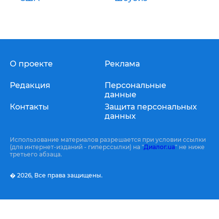
О проекте
Реклама
Редакция
Персональные
данные
Контакты
Защита персональных
данных
Использование материалов разрешается при условии ссылки
(для интернет-изданий - гиперссылки) на "
Диалог.ua
" не ниже
третьего абзаца.
� 2026,
Все права защищены.