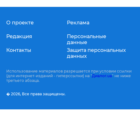
О проекте
Реклама
Редакция
Персональные
данные
Контакты
Защита персональных
данных
Использование материалов разрешается при условии ссылки
(для интернет-изданий - гиперссылки) на "
Диалог.ua
" не ниже
третьего абзаца.
� 2026,
Все права защищены.