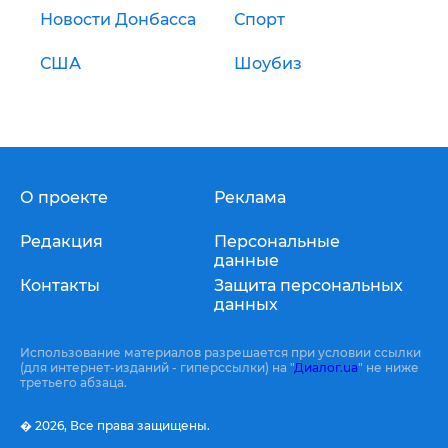
Новости Донбасса
Спорт
США
Шоубиз
О проекте
Реклама
Редакция
Персональные
данные
Контакты
Защита персональных
данных
Использование материалов разрешается при условии ссылки
(для интернет-изданий - гиперссылки) на "
Диалог.ua
" не ниже
третьего абзаца.
� 2026,
Все права защищены.