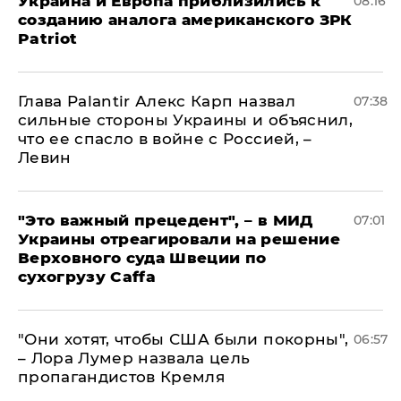
Украина и Европа приблизились к
08:16
созданию аналога американского ЗРК
Patriot
Глава Palantir Алекс Карп назвал
07:38
сильные стороны Украины и объяснил,
что ее спасло в войне с Россией, –
Левин
"Это важный прецедент", – в МИД
07:01
Украины отреагировали на решение
Верховного суда Швеции по
сухогрузу Caffa
"Они хотят, чтобы США были покорны",
06:57
– Лора Лумер назвала цель
пропагандистов Кремля