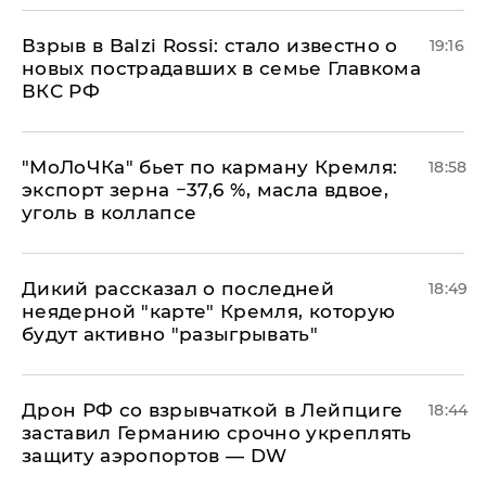
Взрыв в Balzi Rossi: стало известно о
19:16
новых пострадавших в семье Главкома
ВКС РФ
​"МоЛоЧКа" бьет по карману Кремля:
18:58
экспорт зерна −37,6 %, масла вдвое,
уголь в коллапсе
Дикий рассказал о последней
18:49
неядерной "карте" Кремля, которую
будут активно "разыгрывать"
​Дрон РФ со взрывчаткой в Лейпциге
18:44
заставил Германию срочно укреплять
защиту аэропортов — DW