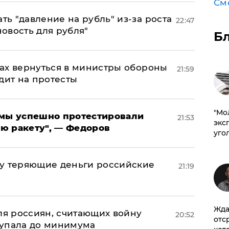
См
ь "давление на рубль" из-за роста
22:47
новость для рубля"
Б
ах вернуться в министры обороны
21:59
дит на протесты
​"М
я мы успешно протестировали
21:53
эксп
ю ракету", — Федоров
уго
му теряющие деньги российские
21:19
а
Жда
оля россиян, считающих войну
20:52
отс
 упала до минимума