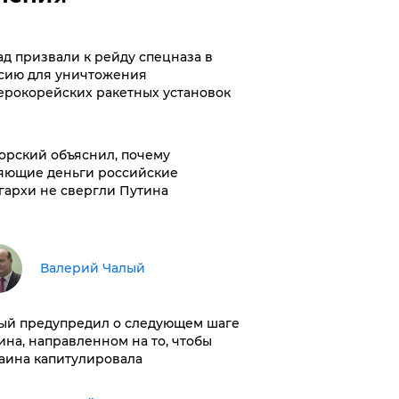
ад призвали к рейду спецназа в
сию для уничтожения
ерокорейских ракетных установок
орский объяснил, почему
яющие деньги российские
гархи не свергли Путина
Валерий Чалый
ый предупредил о следующем шаге
ина, направленном на то, чтобы
аина капитулировала