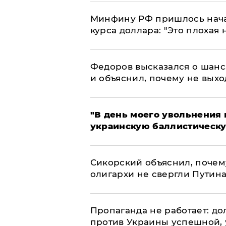
Минфину РФ пришлось начат
курса доллара: "Это плохая 
Федоров высказался о шанс
и объяснил, почему не выхо
​"В день моего увольнени
украинскую баллистическу
Сикорский объяснил, поче
олигархи не свергли Путин
​Пропаганда не работает: д
против Украины успешной,