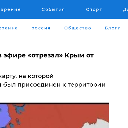
озрение
События
Спорт
Д
краина
россия
Общество
Блоги
в эфире «отрезал» Крым от
карту, на которой
 был присоединен к территории