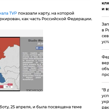
клю
и в
нала TVP
показали карту, на которой
кирован, как часть Российской Федерации.
Зап
в Р
сев
уст
Фед
вер
объ
про
​"В
усп
укр
оту, 25 апреля, и была посвящена теме
рак