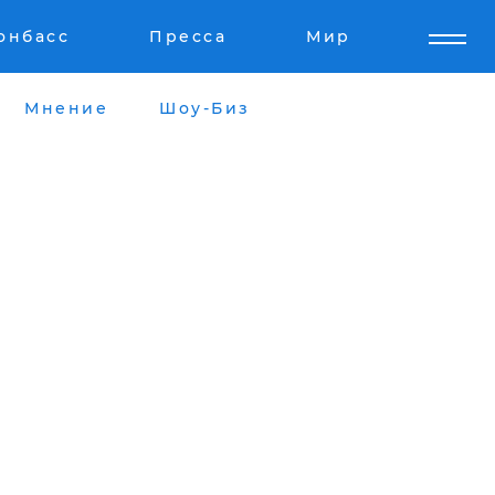
онбасс
Пресса
Мир
Мнение
Шоу-Биз