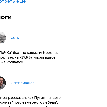
отреть ещё
логи
Сеть
оЛоЧКа" бьет по карману Кремля:
орт зерна −37,6 %, масла вдвое,
ль в коллапсе
Олег Жданов
нов рассказал, как Путин пытается
рочить "прилет черного лебедя",