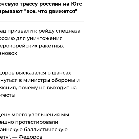
чевую трассу россиян на Юге
зрывают "все, что движется"
ад призвали к рейду спецназа
оссию для уничтожения
ерокорейских ракетных
ановок
оров высказался о шансах
нуться в министры обороны и
яснил, почему не выходит на
тесты
 день моего увольнения мы
ешно протестировали
аинскую баллистическую
ету", — Федоров