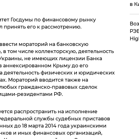
в К
митет Госдумы по финансовому рынку
Воз
 принять его к рассмотрению.
РЭБ
Hig
ввести мораторий на банковскую
 в том числе коллекторскую, деятельность
Украины, не имеющих лицензии Банка
в аннексированном Крыму до его
на деятельность физических и юридических
ах. Мораторий вводится также на
 любых гражданско-правовых сделок
ицами-резидентами РФ.
уется распространить на исполнение
едеральной службы судебных приставов
ных до 18 марта 2014 года украинскими
анков и иных финансовых организаций,