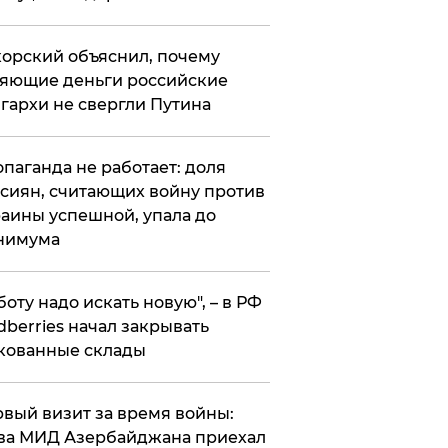
орский объяснил, почему
яющие деньги российские
гархи не свергли Путина
опаганда не работает: доля
сиян, считающих войну против
аины успешной, упала до
нимума
боту надо искать новую", – в РФ
dberries начал закрывать
кованные склады
вый визит за время войны:
ва МИД Азербайджана приехал