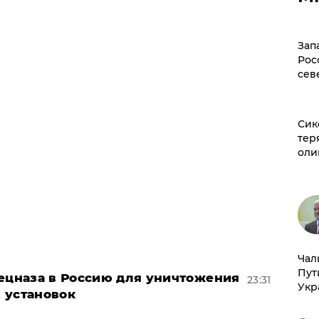
Зап
Рос
сев
Сик
тер
оли
Чал
Пут
пецназа в Россию для уничтожения
23:31
Укр
 установок