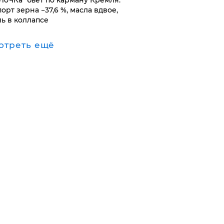
оЛоЧКа" бьет по карману Кремля:
орт зерна −37,6 %, масла вдвое,
ль в коллапсе
отреть ещё