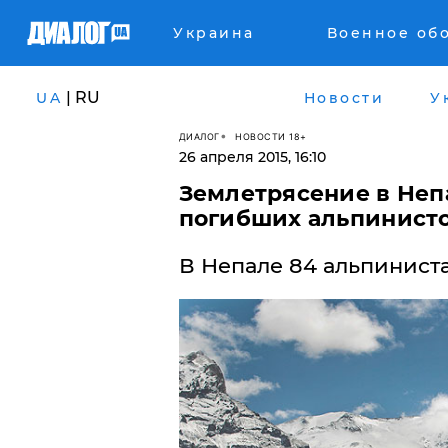
Украина
Военное об
| RU
UA
Новости
У
ДИАЛОГ
НОВОСТИ 18+
26 апреля 2015, 16:10
Землетрясение в Неп
погибших альпинист
В Непале 84 альпинист