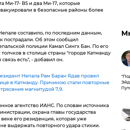
 Ми-17- В5 и два Ми-17, которые
эвакуировали в безопасные районы более
М
Непале составило, по последним данным,
ек пострадали. Об этом сообщил
пальской полиции Камал Сингх Бан. По его
толчков в столице страны "городе Катманду
связь есть", - добавил он.
езидент Непала Рам Баран Ядав провел
​"По
Эйд
лице в Катманду. Причиною стали повторные
Пут
трясения магнитудой 7,9.
ное агентство ИАНС. По словам источника
инистрации, охрана главы государства
9 веке его резиденция, которая уже
не выдержать повторного удара стихии.