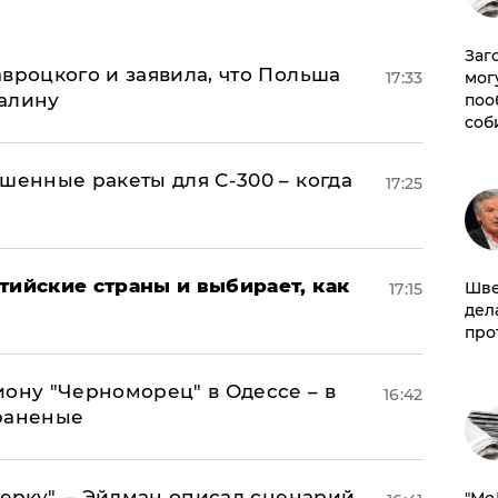
Заг
авроцкого и заявила, что Польша
мог
17:33
алину
поо
соб
шенные ракеты для С-300 – когда
17:25
тийские страны и выбирает, как
Шве
17:15
дел
про
иону "Черноморец" в Одессе – в
16:42
раненые
керку", – Эйдман описал сценарий