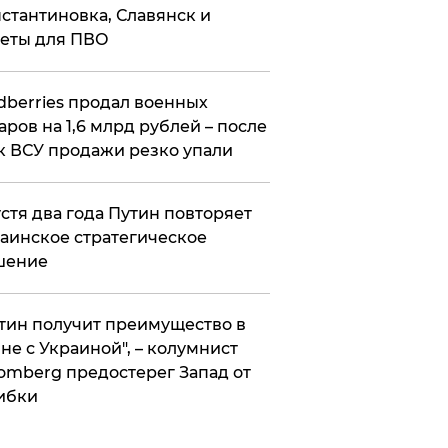
стантиновка, Славянск и
еты для ПВО
ldberries продал военных
аров на 1,6 млрд рублей – после
к ВСУ продажи резко упали
стя два года Путин повторяет
аинское стратегическое
шение
тин получит преимущество в
не с Украиной", – колумнист
omberg предостерег Запад от
ибки