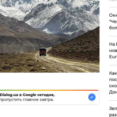
Окк
"Че
бол
На 
нов
Eu
Как
пос
ско
До
Dialog.ua в Google сегодня,
✓
пропустить главное завтра.
​Зе
раз