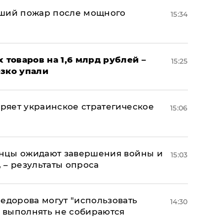
йший пожар после мощного
15:34
х товаров на 1,6 млрд рублей –
15:25
езко упали
оряет украинское стратегическое
15:06
аинцы ожидают завершения войны и
15:03
, – результаты опроса
едорова могут "использовать
14:30
о выполнять не собираются