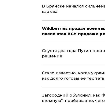
В Брянске начался сильне
взрыва
​Wildberries продал военны
после атак ВСУ продажи р
Спустя два года Путин повт
решение
Стало известно, когда укр
как долго готовы ее терпеть
Загородний объяснил, как Ф
втемную", пообещав то, чег