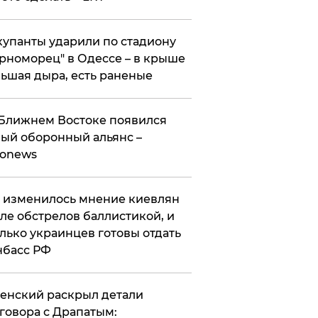
упанты ударили по стадиону
рноморец" в Одессе – в крыше
ьшая дыра, есть раненые
Ближнем Востоке появился
ый оборонный альянс –
ronews
 изменилось мнение киевлян
ле обстрелов баллистикой, и
лько украинцев готовы отдать
нбасс РФ
ленский раскрыл детали
говора с Драпатым: