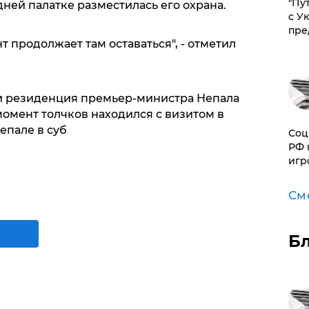
"Пу
дней палатке разместилась его охрана.
с У
пре
 продолжает там оставаться", - отметил
 резиденция премьер-министра Непала
момент толчков находился с визитом в
епале в суб
Соц
РФ 
игр
См
Б