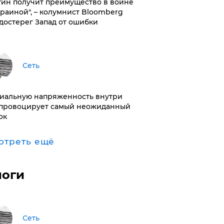
тин получит преимущество в войне
краиной", – колумнист Bloomberg
достерег Запад от ошибки
Сеть
иальную напряженность внутри
провоцирует самый неожиданный
ок
отреть ещё
логи
Сеть