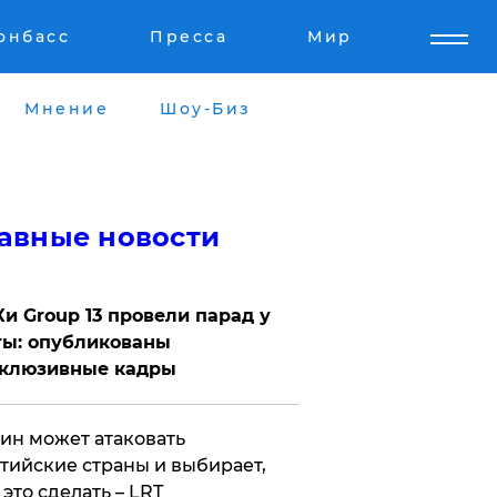
онбасс
Пресса
Мир
Мнение
Шоу-Биз
авные новости
Ки Group 13 провели парад у
ты: опубликованы
склюзивные кадры
ин может атаковать
тийские страны и выбирает,
 это сделать – LRT