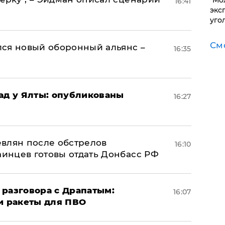
​"М
16:41
эксп
уго
См
ся новый оборонный альянс –
16:35
рад у Ялты: опубликованы
16:27
влян после обстрелов
16:10
аинцев готовы отдать Донбасс РФ
 разговора с Драпатым:
16:07
и ракеты для ПВО