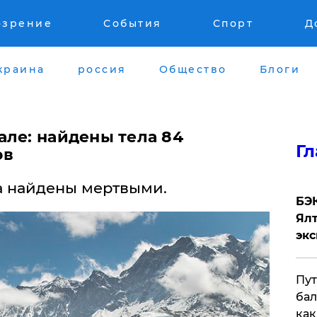
озрение
События
Спорт
Д
краина
россия
Общество
Блоги
але: найдены тела 84
Гл
ов
а найдены мертвыми.
​БЭ
Ял
эк
Пут
бал
как