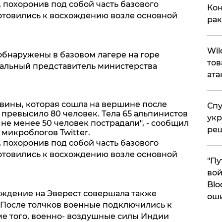
 похоронив под собой часть базового
Кон
готовились к восхождению возле основной
рак
​Wi
обнаружены в базовом лагере на горе
тов
иальный представитель министерства
ата
авины, которая сошла на вершине после
Спу
 превысило 80 человек. Тела 65 альпинистов
укр
не менее 50 человек пострадали", - сообщил
ре
 микроблогов Twitter.
 похоронив под собой часть базового
готовились к восхождению возле основной
"Пу
вой
Blo
ждение на Эверест совершала также
ош
После толчков военные подключились к
е того, военно- воздушные силы Индии