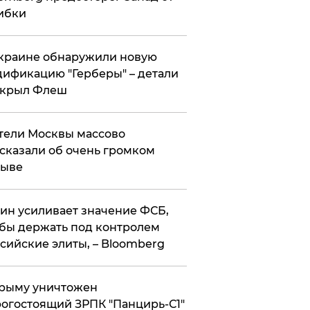
ибки
краине обнаружили новую
ификацию "Герберы" – детали
скрыл Флеш
ели Москвы массово
сказали об очень громком
рыве
ин усиливает значение ФСБ,
бы держать под контролем
сийские элиты, – Bloomberg
рыму уничтожен
огостоящий ЗРПК "Панцирь-С1"