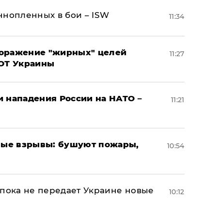
ннопленных в бои – ISW
11:34
поражение "жирных" целей
11:27
ВОТ Украины
и нападения России на НАТО –
11:21
ые взрывы: бушуют пожары,
10:54
 пока не передает Украине новые
10:12