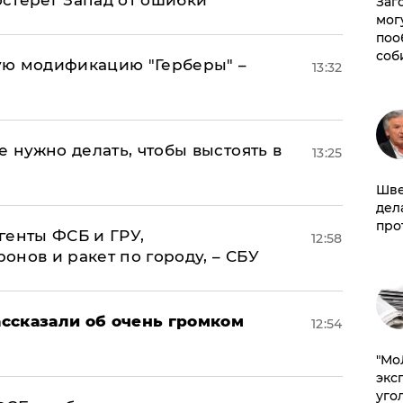
стерег Запад от ошибки
Заг
мог
поо
соб
ую модификацию "Герберы" –
13:32
е нужно делать, чтобы выстоять в
13:25
Шве
дел
про
генты ФСБ и ГРУ,
12:58
нов и ракет по городу, – СБУ
ссказали об очень громком
12:54
​"М
эксп
уго