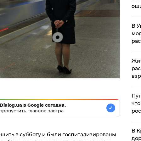
ош
В У
мод
ра
Жит
рас
вз
Пут
что
Dialog.ua в Google сегодня,
✓
рос
пропустить главное завтра.
В К
шить в субботу и были госпитализированы
дор