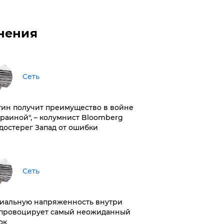
нения
Сеть
тин получит преимущество в войне
краиной", – колумнист Bloomberg
достерег Запад от ошибки
Сеть
иальную напряженность внутри
провоцирует самый неожиданный
ок