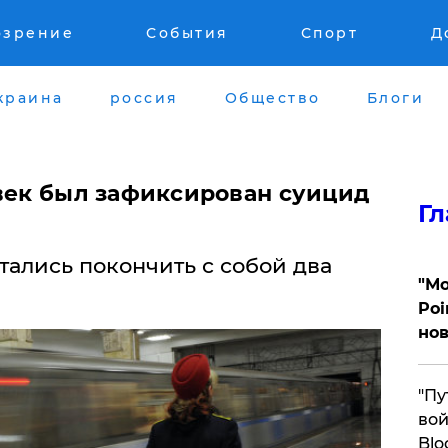
озрение
События
Спорт
Д
краина
россия
Общество
Блоги
овек был зафиксирован суицид
Гл
тались покончить с собой два
"Мо
Poi
нов
"Пу
вой
Blo