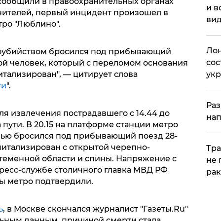
 сообщили в правоохранительных органах
и в
нителей, первый инцидент произошел в
вид
тро "Люблино".
Лон
моубийством бросился под прибывающий
сос
ой человек, который с переломом основания
ук
итализирован", — цитирует слова
ти
".
Раз
для извлечения пострадавшего с 14.44 до
нап
 пути. В 20.15 на платформе станции метро
лью бросился под прибывающий поезд 28-
питализирован с открытой черепно-
Тра
теменной области и спины. Напряжение с
не 
 пресс-службе столичного главка МВД РФ
рак
ы метро подтвердили.
ь
, в Москве скончался журналист "Газеты.Ru"
ьным данным, причиной смерти стала