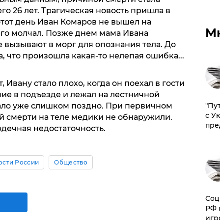
го 26 лет. Трагическая новость пришла в
 этот день Иван Комаров не вышел на
М
его молчал. Позже днем мама Ивана
 вызывают в морг для опознания тела. До
, что произошла какая-то нелепая ошибка...
 Ивану стало плохо, когда он поехал в гости
ие в подъезде и лежал на лестничной
"Пу
стало уже слишком поздно. При первичном
с У
й смерти на теле медики не обнаружили.
пре
дечная недостаточность.
ости России
Общество
Соц
РФ 
игр