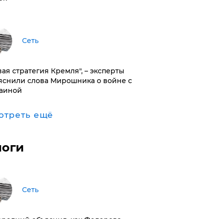
Сеть
вая стратегия Кремля", – эксперты
яснили слова Мирошника о войне с
аиной
отреть ещё
логи
Сеть