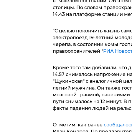
в тяжелом состоянии. Об этом
столицы. По словам правоохра
14.43 на платформе станции ме
"С целью покончить жизнь са
электропоезд 19-летний молод
черепа, в состоянии комы госп
правоохранителей "
РИА Новос
Кроме того там добавили, что 
14.57 снималось напряжение на
"Щукинская" с аналогичной це
летний мужчина. Он также гос
мозговой травмой, ранениями 
пути снималось на 12 минут. В
факты падения людей на рельс
Отметим, как ранее
сообщалос
Иван Комаров. По предварител