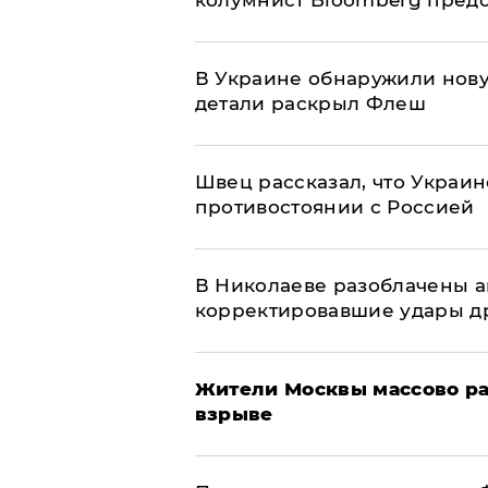
колумнист Bloomberg предо
В Украине обнаружили нов
детали раскрыл Флеш
Швец рассказал, что Украин
противостоянии с Россией
В Николаеве разоблачены а
корректировавшие удары дро
Жители Москвы массово ра
взрыве