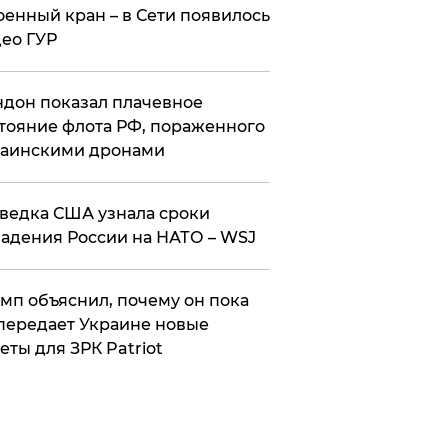
оенный кран – в Сети появилось
ео ГУР
дон показал плачевное
тояние флота РФ, пораженного
раинскими дронами
ведка США узнала сроки
адения России на НАТО – WSJ
мп объяснил, почему он пока
передает Украине новые
еты для ЗРК Patriot