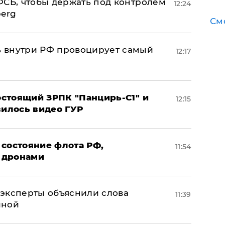
ФСБ, чтобы держать под контролем
12:24
berg
См
 внутри РФ провоцирует самый
12:17
стоящий ЗРПК "Панцирь-С1" и
12:15
вилось видео ГУР
 состояние флота РФ,
11:54
 дронами
– эксперты объяснили слова
11:39
иной