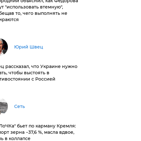
ородний объяснил, как Федорова
ут "использовать втемную",
бещав то, чего выполнять не
ираются
Юрий Швец
ц рассказал, что Украине нужно
ать, чтобы выстоять в
тивостоянии с Россией
Сеть
оЛоЧКа" бьет по карману Кремля:
орт зерна −37,6 %, масла вдвое,
ль в коллапсе