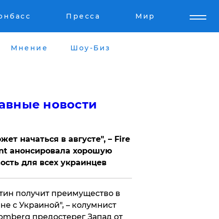
онбасс
Пресса
Мир
Мнение
Шоу-Биз
авные новости
жет начаться в августе", – Fire
nt анонсировала хорошую
ость для всех украинцев
тин получит преимущество в
не с Украиной", – колумнист
omberg предостерег Запад от