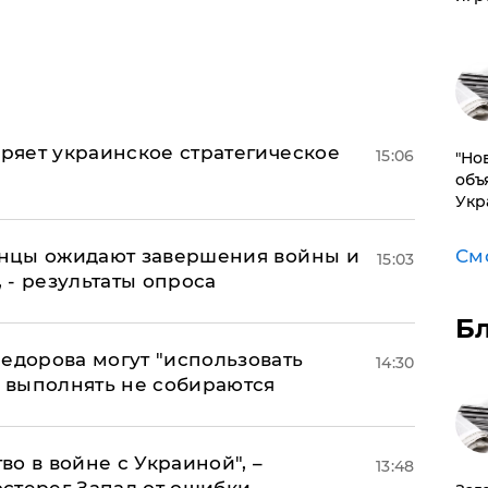
оряет украинское стратегическое
15:06
"Но
объ
Укр
См
аинцы ожидают завершения войны и
15:03
, - результаты опроса
Б
едорова могут "использовать
14:30
о выполнять не собираются
о в войне с Украиной", –
13:48