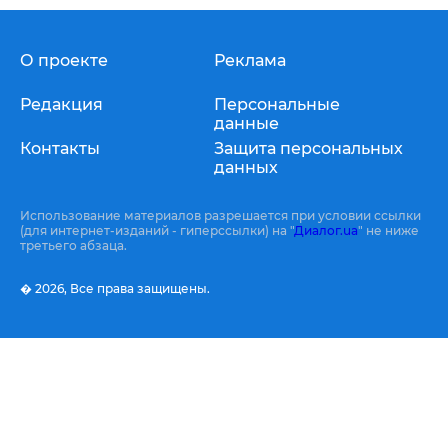
О проекте
Реклама
Редакция
Персональные
данные
Контакты
Защита персональных
данных
Использование материалов разрешается при условии ссылки
(для интернет-изданий - гиперссылки) на "
Диалог.ua
" не ниже
третьего абзаца.
� 2026,
Все права защищены.