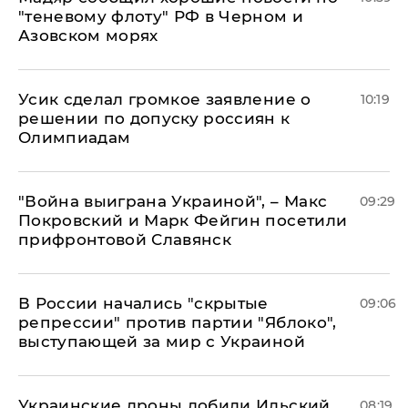
"теневому флоту" РФ в Черном и
Азовском морях
Усик сделал громкое заявление о
10:19
решении по допуску россиян к
Олимпиадам
"Война выиграна Украиной", – Макс
09:29
Покровский и Марк Фейгин посетили
прифронтовой Славянск
В России начались "скрытые
09:06
репрессии" против партии "Яблоко",
выступающей за мир с Украиной
Украинские дроны добили Ильский
08:19