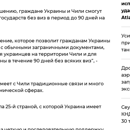
исп
уда
ашению, граждане Украины и Чили смогут
Atl
государств без виз в период до 90 дней на
би
Уси
ение, которое позволит гражданам Украины
при
з с обычными заграничными документами,
тан
ля украинцев на территории Чили и для
ы в течение 90 дней без всяких виз”, -
Дро
аэр
зап
имеет с Чили традиционные связи и много
эк
омической сферах.
а 25-й страной, с которой Украина имеет
​Се
КНД
30 
за четкую и последовательную поддержку