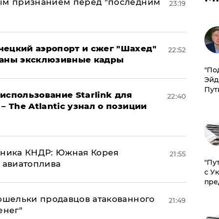
ным признанием перед "последним
23:19
нецкий аэропорт и сжег "Шахед"
22:52
ваны эксклюзивные кадры
​"По
Эйд
Пут
использование Starlink для
22:40
– The Atlantic узнал о позиции
юзника КНДР: Южная Корея
21:55
"Пу
н авиатоплива
с У
пре
кошельки продавцов атакованного
21:49
енег"