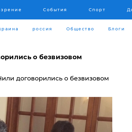
озрение
События
Спорт
Д
краина
россия
Общество
Блоги
ворились о безвизовом
Чили договорились о безвизовом