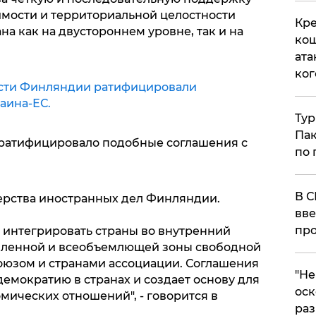
мости и территориальной целостности
Кре
на как на двустороннем уровне, так и на
кош
ата
ког
сти Финляндии ратифицировали
аина-ЕС.
Тур
Пак
 ратифицировало подобные соглашения с
по 
В С
рства иностранных дел Финляндии.
вве
про
о интегрировать страны во внутренний
убленной и всеобъемлющей зоны свободной
оюзом и странами ассоциации. Соглашения
​"Н
емократию в странах и создает основу для
оск
мических отношений", - говорится в
раз