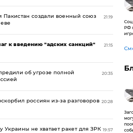
 и Пакистан создали военный союз
21:19
Соц
неве
РФ 
игр
аг к введению "адских санкций"
21:15
См
Б
предили об угрозе полной
20:35
оссией
 оскорбил россиян из-за разговоров
20:28
Заг
мог
поо
у Украины не хватает ракет для ЗРК
19:57
соб