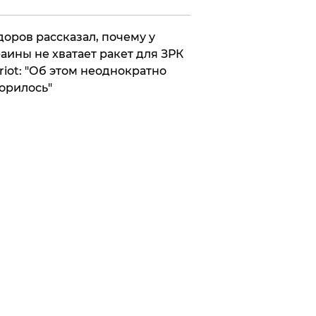
оров рассказал, почему у
аины не хватает ракет для ЗРК
riot: "Об этом неоднократно
орилось"