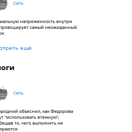
Сеть
иальную напряженность внутри
провоцирует самый неожиданный
ок
отреть ещё
логи
Сеть
ородний объяснил, как Федорова
ут "использовать втемную",
бещав то, чего выполнять не
ираются