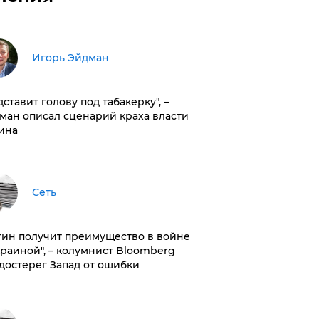
Игорь Эйдман
дставит голову под табакерку", –
ман описал сценарий краха власти
ина
Сеть
тин получит преимущество в войне
краиной", – колумнист Bloomberg
достерег Запад от ошибки