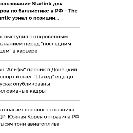
ользование Starlink для
ров по баллистике в РФ – The
antic узнал о позиции
знесмена
к выступил с откровенным
знанием перед "последним
цем" в карьере
н "Альфы" проник в Донецкий
опорт и сжег "Шахед" еще до
уска: опубликованы
склюзивные кадры
ул спасает военного союзника
Р: Южная Корея отправила РФ
тысяч тонн авиатоплива