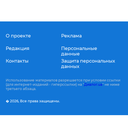
О проекте
Реклама
Редакция
Персональные
данные
Контакты
Защита персональных
данных
Использование материалов разрешается при условии ссылки
(для интернет-изданий - гиперссылки) на "
Диалог.ua
" не ниже
третьего абзаца.
� 2026,
Все права защищены.