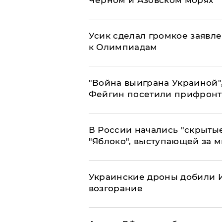
Черном и Азовском морях
Усик сделал громкое заявл
к Олимпиадам
"Война выиграна Украиной"
Фейгин посетили прифронт
В России начались "скрыты
"Яблоко", выступающей за 
Украинские дроны добили И
возгорание