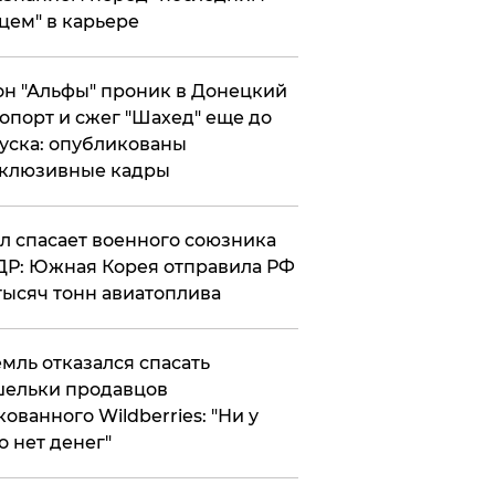
цем" в карьере
н "Альфы" проник в Донецкий
опорт и сжег "Шахед" еще до
уска: опубликованы
склюзивные кадры
ул спасает военного союзника
Р: Южная Корея отправила РФ
тысяч тонн авиатоплива
мль отказался спасать
ельки продавцов
кованного Wildberries: "Ни у
о нет денег"