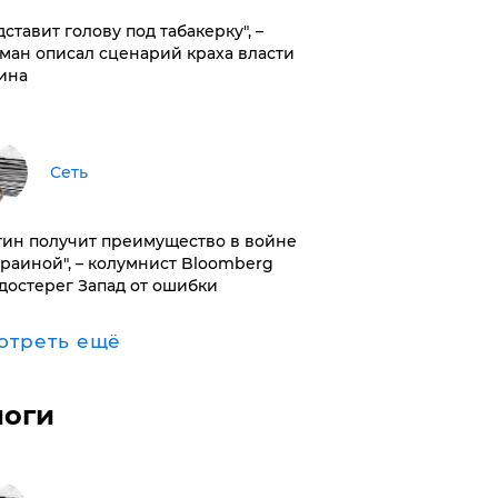
дставит голову под табакерку", –
ман описал сценарий краха власти
ина
Сеть
тин получит преимущество в войне
краиной", – колумнист Bloomberg
достерег Запад от ошибки
отреть ещё
логи