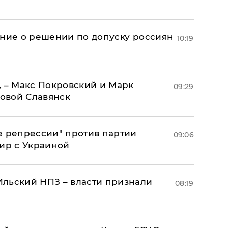
ение о решении по допуску россиян
10:19
, – Макс Покровский и Марк
09:29
овой Славянск
е репрессии" против партии
09:06
мир с Украиной
льский НПЗ – власти признали
08:19