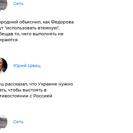
Сеть
ородний объяснил, как Федорова
ут "использовать втемную",
бещав то, чего выполнять не
ираются
Юрий Швец
ц рассказал, что Украине нужно
ать, чтобы выстоять в
тивостоянии с Россией
Сеть