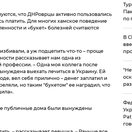
Тур
Пак
уются, что ДНРоврцы активно пользовались
по 
ись платить. Для многих хамское поведение
енности и «букет» болезней считаются
В С
вве
избивали, а уж подцепить что-то – проще
про
мности рассказывает нам одна из
профессии. – Одна моя коллега после
​"Н
ынуждена выехать лечиться в Украину. Ей
оск
роде, вел себя прилично – денег заплатил и
раз
реляли, но таким "букетом" ее наградил, что
дила».
Фед
ие публичные дома были вынуждены
Укр
Pat
гов
ить, – рассказывает девушка. – Раньше все