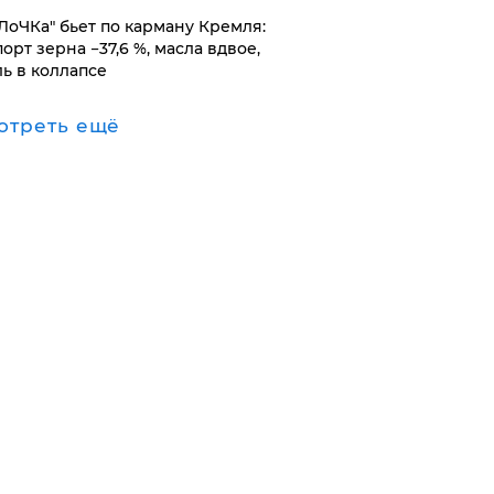
оЛоЧКа" бьет по карману Кремля:
орт зерна −37,6 %, масла вдвое,
ль в коллапсе
отреть ещё