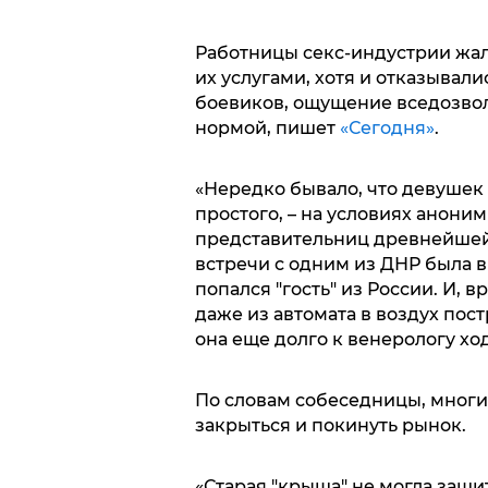
Работницы секс-индустрии жал
их услугами, хотя и отказывал
боевиков, ощущение вседозвол
нормой, пишет
«Сегодня»
.
«Нередко бывало, что девушек 
простого, – на условиях анони
представительниц древнейшей 
встречи с одним из ДНР была в
попался "гость" из России. И, в
даже из автомата в воздух пост
она еще долго к венерологу хо
По словам собеседницы, мног
закрыться и покинуть рынок.
«Старая "крыша" не могла защит