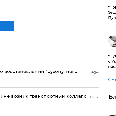
​"По
Эйд
Пут
"Пу
с У
пре
о восстановлении "сухопутного
14:14
См
Б
раине возник транспортный коллапс
13:57