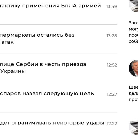
 тактику применения БпЛА армией
13:49
Заг
мог
пермаркеты остались без
поо
13:28
соб
 атак
олице Сербии в честь приезда
12:52
 Украины
Шве
аспаров назвал следующую цель
дел
12:27
про
дет ограничивать некоторые удары
12:22