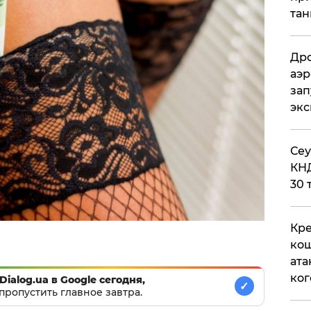
тан
Дро
аэр
зап
эк
​Се
КНД
30 
Кре
кош
ата
ког
Dialog.ua в Google сегодня,
✓
пропустить главное завтра.