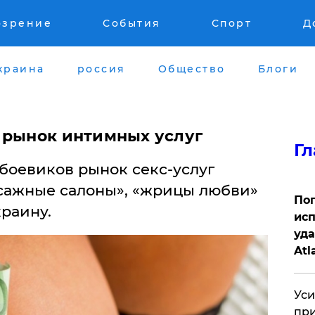
озрение
События
Спорт
Д
краина
россия
Общество
Блоги
 рынок интимных услуг
Гл
боевиков рынок секс-услуг
ссажные салоны», «жрицы любви»
Поп
раину.
исп
уда
Atl
би
Уси
при