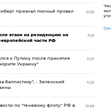
​"М
эксп
енберг признал полный провал
12:05
уго
См
сле атаки на резиденцию на
11:51
неевропейской части РФ
лся к Путину после принятия
11:37
окорите Украину"
за баллистику", - Зеленский
11:33
раины
ости по "теневому флоту" РФ в
10:59