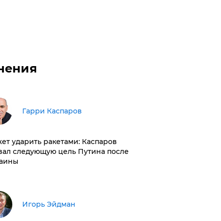
нения
Гарри Каспаров
ет ударить ракетами: Каспаров
вал следующую цель Путина после
аины
Игорь Эйдман