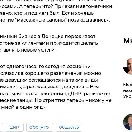
ссами. А теперь что? Приехали автоматчики
равно, кто и под кем был. Если хочешь
Многие "массажные салоны" позакрывались».
тимный бизнес в Донецке переживает
М
огоне за клиентами приходится делать
тавлять новые услуги.
от одного часа, то сегодня расценки
 полчасика хорошего развлечения можно
ие девушки соглашаются на такие виды
Мож
имались, – рассказывает девушка. – Вся
наз
 знакомая – ярая поклонница ДНР, раньше не
Укр
ческие танцы. Но стриптиз теперь никому не
 мной в один ряд».
"ДНР"
ООС (АТО)
Общество