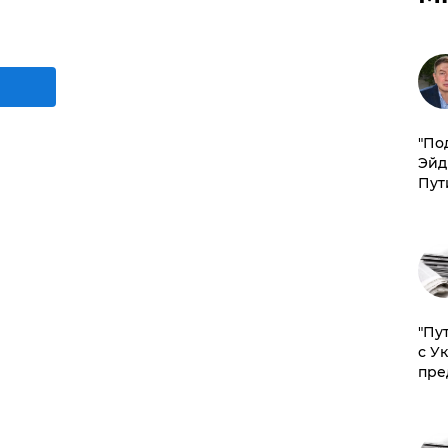
​"По
Эйд
Пут
"Пу
с У
пре