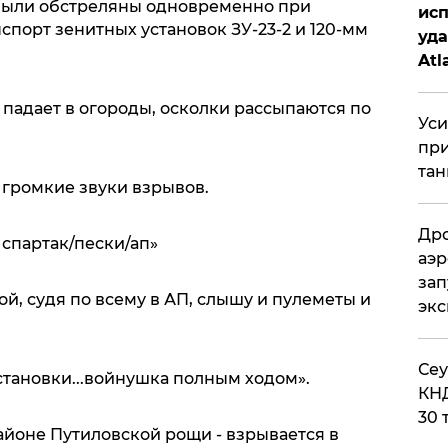
 были обстреляны одновременно при
исп
порт зенитных установок ЗУ-23-2 и 120-мм
уда
Atl
би
и падает в огороды, осколки рассыпаются по
Уси
при
тан
громкие звуки взрывов.
Дро
 спартак/пески/ап»
аэр
зап
ой, судя по всему в АП, слышу и пулеметы и
эк
​Се
остановки...войнушка полным ходом».
КНД
30 
айоне Путиловской рощи - взрывается в