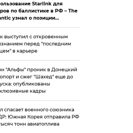
ользование Starlink для
ров по баллистике в РФ – The
antic узнал о позиции
знесмена
к выступил с откровенным
знанием перед "последним
цем" в карьере
н "Альфы" проник в Донецкий
опорт и сжег "Шахед" еще до
уска: опубликованы
склюзивные кадры
ул спасает военного союзника
Р: Южная Корея отправила РФ
тысяч тонн авиатоплива