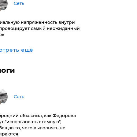
Сеть
иальную напряженность внутри
провоцирует самый неожиданный
ок
отреть ещё
логи
Сеть
ородний объяснил, как Федорова
ут "использовать втемную",
бещав то, чего выполнять не
ираются