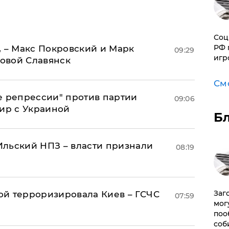
Соц
РФ 
, – Макс Покровский и Марк
09:29
игр
овой Славянск
См
е репрессии" против партии
09:06
мир с Украиной
Б
льский НПЗ – власти признали
08:19
Заг
й терроризировала Киев – ГСЧС
07:59
мог
поо
соб