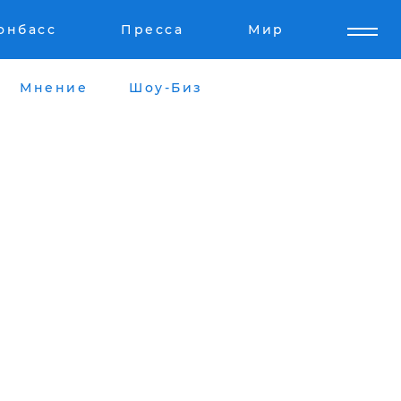
онбасс
Пресса
Мир
Мнение
Шоу-Биз