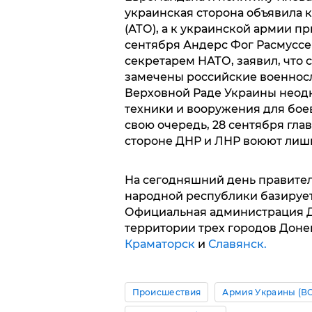
украинская сторона объявила
(АТО), а к украинской армии п
сентября Андерс Фог Расмуссе
секретарем НАТО, заявил, что 
замечены российские военнос
Верховной Раде Украины неодн
техники и вооружения для бое
свою очередь, 28 сентября гла
стороне ДНР и ЛНР воюют лиш
На сегодняшний день правите
народной республики базируе
Официальная администрация Д
территории трех городов Донец
Краматорск
и
Славянск.
Происшествия
Армия Украины (В