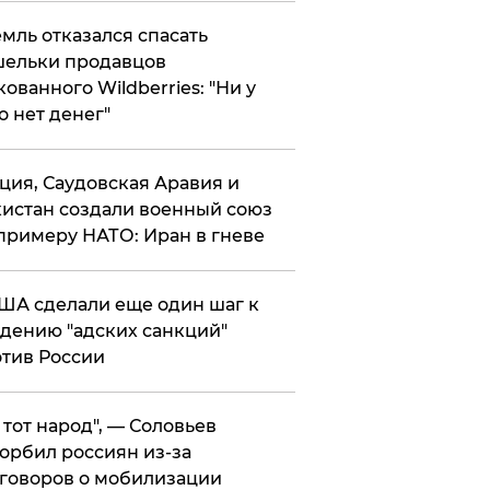
мль отказался спасать
ельки продавцов
кованного Wildberries: "Ни у
о нет денег"
ция, Саудовская Аравия и
истан создали военный союз
примеру НАТО: Иран в гневе
ША сделали еще один шаг к
дению "адских санкций"
тив России
е тот народ", — Соловьев
орбил россиян из-за
говоров о мобилизации