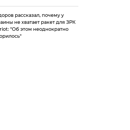
оров рассказал, почему у
аины не хватает ракет для ЗРК
riot: "Об этом неоднократно
орилось"