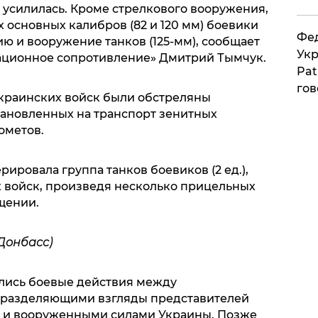
 усилилась. Кроме стрелкового вооружения,
 основных калибров (82 и 120 мм) боевики
Фед
ю и вооружение танков (125-мм), сообщает
Укр
ционное сопротивление» Дмитрий Тымчук.
Pat
гов
краинских войск были обстреляны
ановленных на транспорт зенитных
ометов.
ировала группа танков боевиков (2 ед.),
 войск, произведя несколько прицельных
бщении.
Донбасс)
ались боевые действия между
 разделяющими взгляды представителей
а и вооруженными силами Украины. Позже