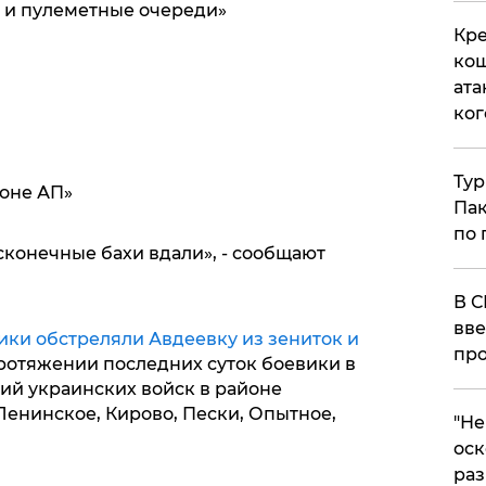
 и пулеметные очереди»
Кре
кош
ата
ког
Тур
роне АП»
Пак
по 
конечные бахи вдали», - сообщают
В С
вве
ики обстреляли Авдеевку из зениток и
про
протяжении последних суток боевики в
ий украинских войск в районе
Ленинское, Кирово, Пески, Опытное,
​"Н
оск
раз