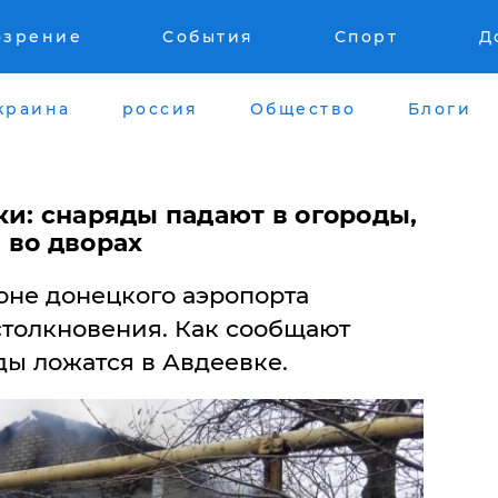
озрение
События
Спорт
Д
краина
россия
Общество
Блоги
и: снаряды падают в огороды,
 во дворах
оне донецкого аэропорта
толкновения. Как сообщают
ды ложатся в Авдеевке.