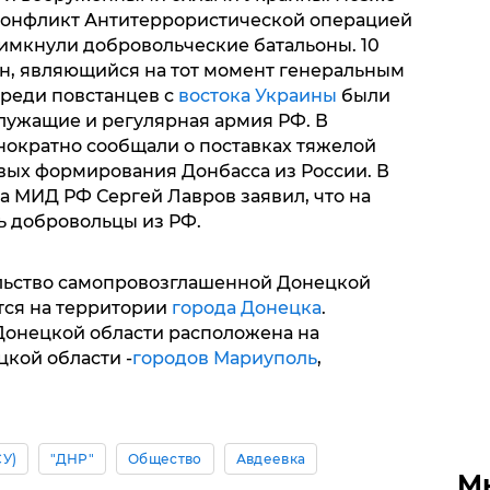
 конфликт Антитеррористической операцией
римкнули добровольческие батальоны. 10
н, являющийся на тот момент генеральным
среди повстанцев с
востока Украины
были
лужащие и регулярная армия РФ. В
ократно сообщали о поставках тяжелой
вых формирования Донбасса из России. В
ва МИД РФ Сергей Лавров заявил, что на
ь добровольцы из РФ.
льство самопровозглашенной Донецкой
тся на территории
города Донецка
.
онецкой области расположена на
кой области -
городов Мариуполь
,
СУ)
"ДНР"
Общество
Авдеевка
М