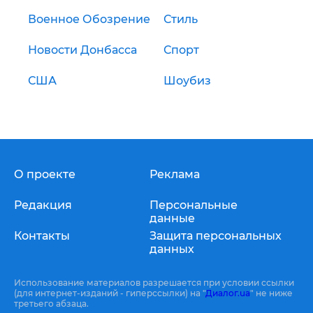
Военное Обозрение
Стиль
Новости Донбасса
Спорт
США
Шоубиз
О проекте
Реклама
Редакция
Персональные
данные
Контакты
Защита персональных
данных
Использование материалов разрешается при условии ссылки
(для интернет-изданий - гиперссылки) на "
Диалог.ua
" не ниже
третьего абзаца.