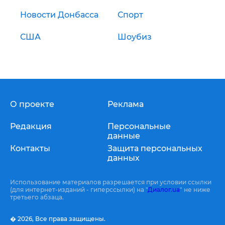
Новости Донбасса
Спорт
США
Шоубиз
О проекте
Реклама
Редакция
Персональные
данные
Контакты
Защита персональных
данных
Использование материалов разрешается при условии ссылки
(для интернет-изданий - гиперссылки) на "
Диалог.ua
" не ниже
третьего абзаца.
� 2026,
Все права защищены.