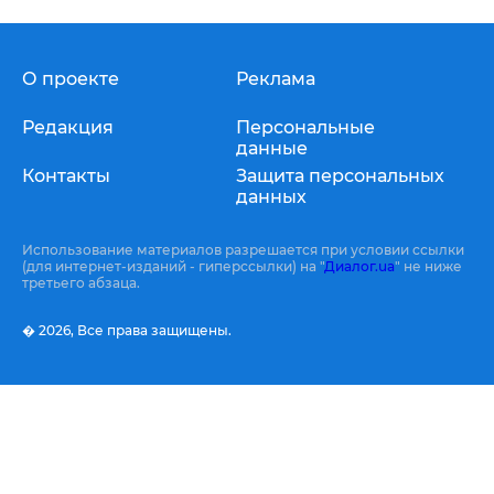
О проекте
Реклама
Редакция
Персональные
данные
Контакты
Защита персональных
данных
Использование материалов разрешается при условии ссылки
(для интернет-изданий - гиперссылки) на "
Диалог.ua
" не ниже
третьего абзаца.
� 2026,
Все права защищены.