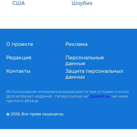
США
Шоубиз
О проекте
Реклама
Редакция
Персональные
данные
Контакты
Защита персональных
данных
Использование материалов разрешается при условии ссылки
(для интернет-изданий - гиперссылки) на "
Диалог.ua
" не ниже
третьего абзаца.
� 2026,
Все права защищены.