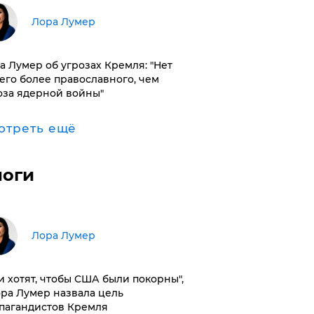
​Лора Лумер
а Лумер об угрозах Кремля: "Нет
его более православного, чем
оза ядерной войны"
отреть ещё
логи
​Лора Лумер
и хотят, чтобы США были покорны",
ора Лумер назвала цель
пагандистов Кремля