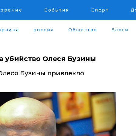
озрение
События
Спорт
Д
краина
россия
Общество
Блоги
а убийство Олеся Бузины
Олеся Бузины привлекло