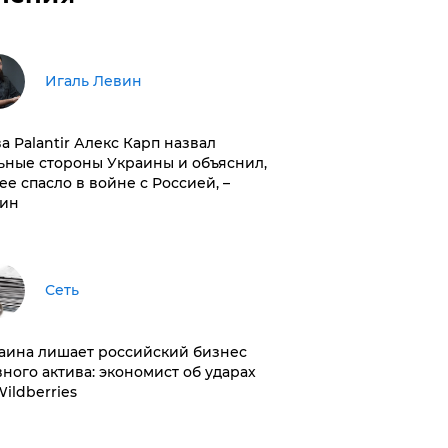
Игаль Левин
ва Palantir Алекс Карп назвал
ьные стороны Украины и объяснил,
 ее спасло в войне с Россией, –
ин
Сеть
раина лишает российский бизнес
вного актива: экономист об ударах
Wildberries