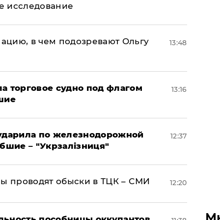
ое исследование
ацию, в чем подозревают Ольгу
13:48
а торговое судно под флагом
13:16
шие
 ударила по железнодорожной
12:37
ибшие – "Укрзалізниця"
ны проводят обыски в ТЦК – СМИ
12:20
М
льность пособницы оккупантов,