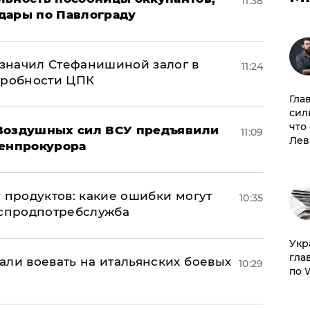
11:38
дары по Павлограду
значил Стефанишиной залог в
11:24
дробности ЦПК
Гла
сил
что
 Воздушных сил ВСУ предъявили
11:09
Лев
Генпрокурора
 продуктов: какие ошибки могут
10:35
оспродпотребслужба
​Ук
гла
али воевать на итальянских боевых
10:29
по 