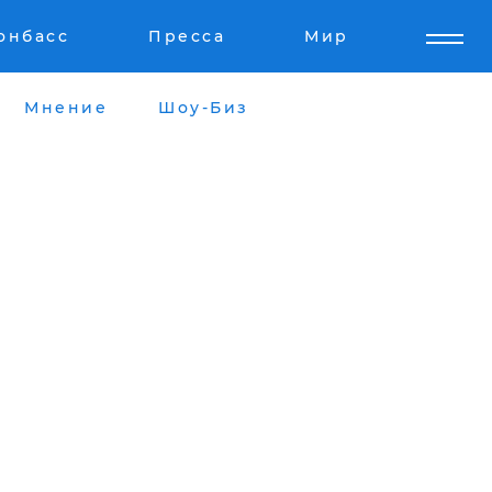
онбасс
Пресса
Мир
Мнение
Шоу-Биз