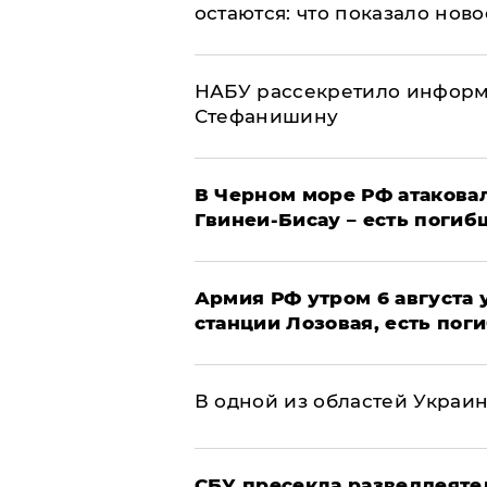
остаются: что показало нов
НАБУ рассекретило информ
Стефанишину
В Черном море РФ атаковал
Гвинеи-Бисау – есть погиб
Армия РФ утром 6 августа
станции Лозовая, есть пог
В одной из областей Украи
СБУ пресекла разведдеяте