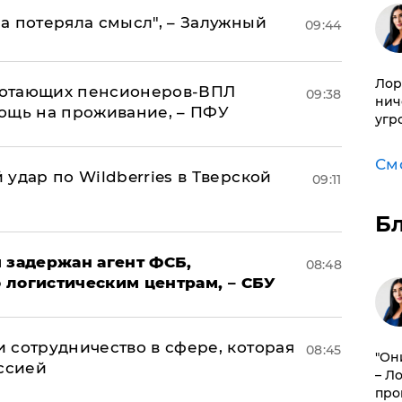
а потеряла смысл", – Залужный
09:44
Лор
аботающих пенсионеров-ВПЛ
09:38
нич
ощь на проживание, – ПФУ
угр
См
удар по Wildberries в Тверской
09:11
Б
 задержан агент ФСБ,
08:48
 логистическим центрам, – СБУ
 сотрудничество в сфере, которая
08:45
"Он
оссией
– Л
про