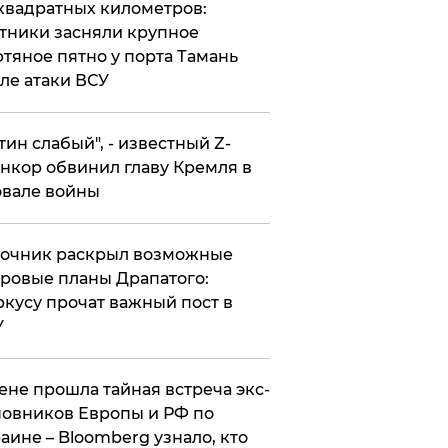
квадратных километров:
тники засняли крупное
тяное пятно у порта Тамань
ле атаки ВСУ
утин слабый", - известный Z-
нкор обвинил главу Кремля в
вале войны
точник раскрыл возможные
ровые планы Драпатого:
кусу прочат важный пост в
У
ене прошла тайная встреча экс-
овников Европы и РФ по
аине – Bloomberg узнало, кто