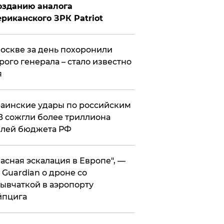
озданию аналога
риканского ЗРК Patriot
оскве за день похоронили
рого генерала – стало известно
я
аинские удары по российским
 сожгли более триллиона
блей бюджета РФ
асная эскалация в Европе", —
 Guardian о дроне со
ывчаткой в аэропорту
йпцига