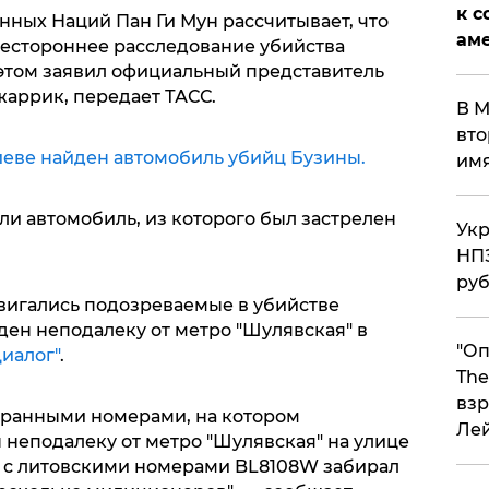
к с
ных Наций Пан Ги Мун рассчитывает, что
аме
сестороннее расследование убийства
этом заявил официальный представитель
аррик, передает ТАСС.
В М
вто
иеве найден автомобиль убийц Бузины.
им
и автомобиль, из которого был застрелен
Укр
НПЗ
ру
вигались подозреваемые в убийстве
ден неподалеку от метро "Шулявская" в
"Оп
иалог"
.
The
взр
странными номерами, на котором
Ле
 неподалеку от метро "Шулявская" на улице
о с литовскими номерами BL8108W забирал