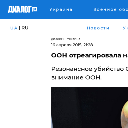
Украина
Военное об
| RU
UA
Новости
У
ДИАЛОГ
УКРАИНА
16 апреля 2015, 21:28
ООН отреагировала н
Резонансное убийство 
внимание ООН.