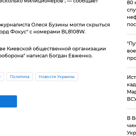
несколько милиционеров", — сообщает
80 
спу
неф
пос
 журналиста Олеся Бузины могли скрыться
орд Фокус" с номерами BL8108W.
​"П
тве Киевской общественной организации
вое
оборона" написал Богдан Евженко.
про
​Ис
Н
Политика
Новости Украины
кад
Мар
ВС
В В
чин
Укр