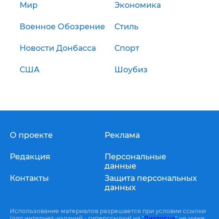
Мир
Экономика
Военное Обозрение
Стиль
Новости Донбасса
Спорт
США
Шоубиз
О проекте
Реклама
Редакция
Персональные
данные
Контакты
Защита персональных
данных
Использование материалов разрешается при условии ссылки
(для интернет-изданий - гиперссылки) на "
Диалог.ua
" не ниже