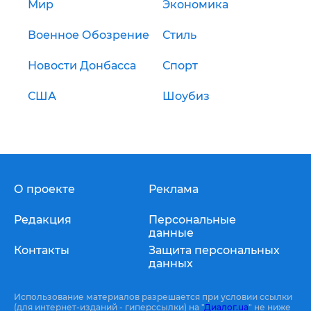
Мир
Экономика
Военное Обозрение
Стиль
Новости Донбасса
Спорт
США
Шоубиз
О проекте
Реклама
Редакция
Персональные
данные
Контакты
Защита персональных
данных
Использование материалов разрешается при условии ссылки
(для интернет-изданий - гиперссылки) на "
Диалог.ua
" не ниже