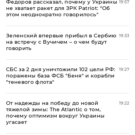
Федоров рассказал, почему у Украины
19:57
не хватает ракет для ЗРК Patriot: "Об
этом неоднократно говорилось"
Зеленский впервые прибыл в Сербию
19:33
на встречу с Вучичем – о чем будут
говорить
СБС за 2 дня уничтожили 102 цели РФ:
19:27
поражены база ФСБ "Беня" и корабли
"теневого флота"
От надежды на победу до новой
19:22
тяжелой зимы: The Atlantic о том,
почему оптимизм вокруг Украины
угасает