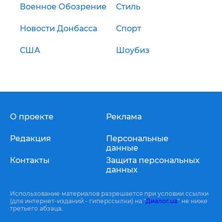
Военное Обозрение
Стиль
Новости Донбасса
Спорт
США
Шоубиз
О проекте
Реклама
Редакция
Персональные
данные
Контакты
Защита персональных
данных
Использование материалов разрешается при условии ссылки
(для интернет-изданий - гиперссылки) на "
Диалог.ua
" не ниже
третьего абзаца.