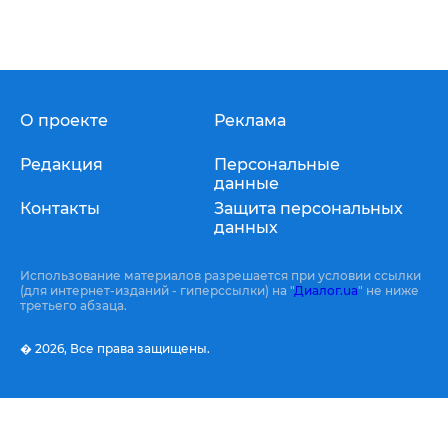
О проекте
Реклама
Редакция
Персональные
данные
Контакты
Защита персональных
данных
Использование материалов разрешается при условии ссылки
(для интернет-изданий - гиперссылки) на "
Диалог.ua
" не ниже
третьего абзаца.
� 2026,
Все права защищены.