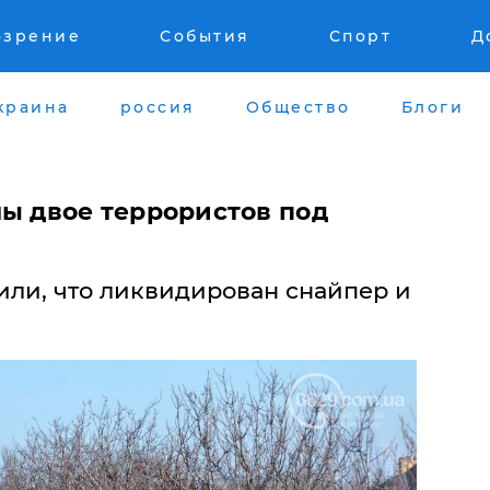
озрение
События
Спорт
Д
краина
россия
Общество
Блоги
ны двое террористов под
вили, что ликвидирован снайпер и