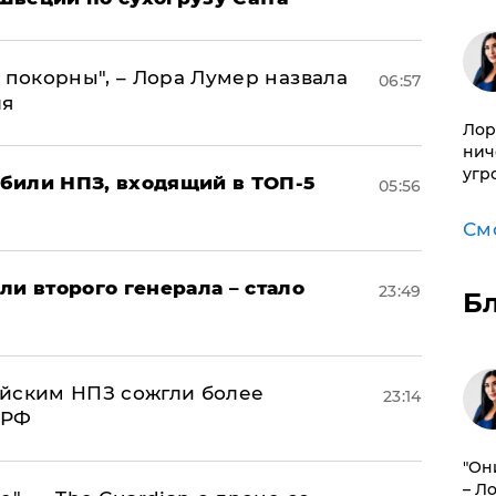
 покорны", – Лора Лумер назвала
06:57
ля
Лор
нич
угр
били НПЗ, входящий в ТОП-5
05:56
См
ли второго генерала – стало
23:49
Б
ийским НПЗ сожгли более
23:14
 РФ
"Он
– Л