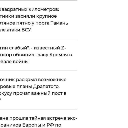
квадратных километров:
тники засняли крупное
тяное пятно у порта Тамань
ле атаки ВСУ
утин слабый", - известный Z-
нкор обвинил главу Кремля в
вале войны
точник раскрыл возможные
ровые планы Драпатого:
кусу прочат важный пост в
У
ене прошла тайная встреча экс-
овников Европы и РФ по