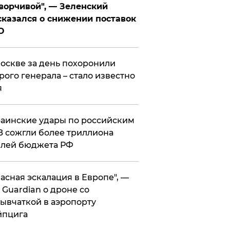
ворчивой", — Зеленский
казался о снижении поставок
О
оскве за день похоронили
рого генерала – стало известно
я
аинские удары по российским
 сожгли более триллиона
блей бюджета РФ
асная эскалация в Европе", —
 Guardian о дроне со
ывчаткой в аэропорту
йпцига