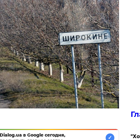
Гл
Dialog.ua в Google сегодня,
​"Х
✓