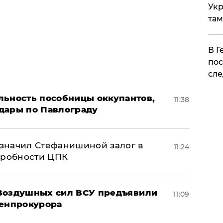
Укр
там
​В 
пос
сле
льность пособницы оккупантов,
11:38
дары по Павлограду
значил Стефанишиной залог в
11:24
дробности ЦПК
 Воздушных сил ВСУ предъявили
11:09
Генпрокурора