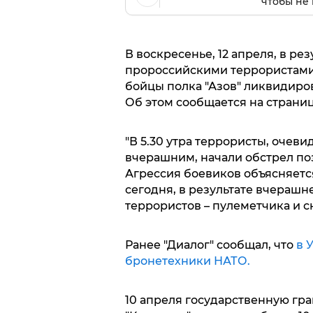
чтобы не 
В воскресенье, 12 апреля, в р
пророссийскими террористами
бойцы полка "Азов" ликвидиро
Об этом сообщается на странице
"В 5.30 утра террористы, очев
вчерашним, начали обстрел поз
Агрессия боевиков объясняется
сегодня, в результате вчерашн
террористов – пулеметчика и с
Ранее "Диалог" сообщал, что
в 
бронетехники НАТО.
10 апреля государственную гр