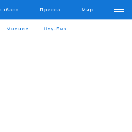
онбасс
Пресса
Мир
Мнение
Шоу-Биз