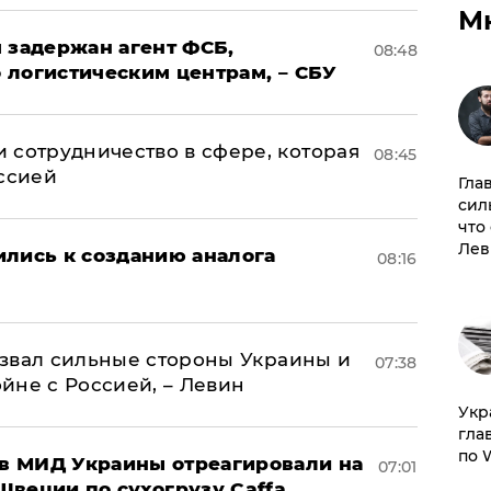
М
 задержан агент ФСБ,
08:48
 логистическим центрам, – СБУ
 сотрудничество в сфере, которая
08:45
оссией
Гла
сил
что
Лев
ились к созданию аналога
08:16
назвал сильные стороны Украины и
07:38
ойне с Россией, – Левин
​Ук
гла
по 
 в МИД Украины отреагировали на
07:01
Швеции по сухогрузу Caffa