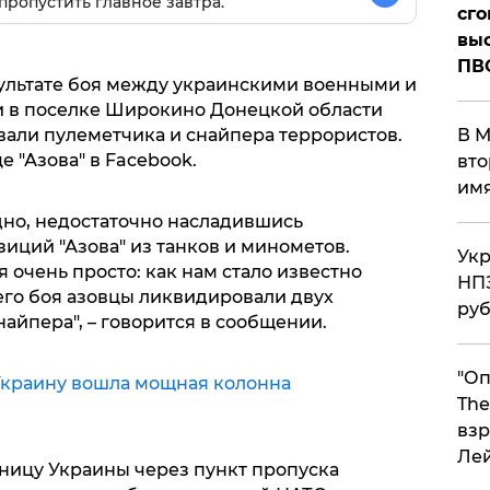
пропустить главное завтра.
сго
выс
ПВ
езультате боя между украинскими военными и
 в поселке Широкино Донецкой области
вали пулеметчика и снайпера террористов.
В М
 "Азова" в Facebook.
вто
им
идно, недостаточно насладившись
иций "Азова" из танков и минометов.
Укр
 очень просто: как нам стало известно
НПЗ
его боя азовцы ликвидировали двух
ру
найпера", – говорится в сообщении.
"Оп
Украину вошла мощная колонна
The
взр
Ле
аницу Украины через пункт пропуска