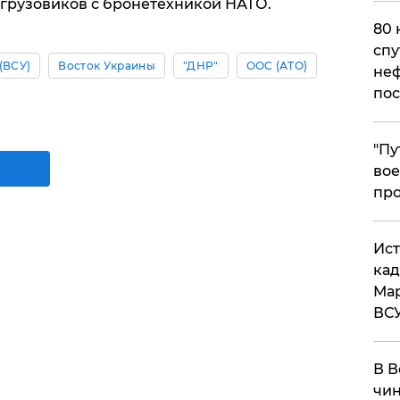
 грузовиков с бронетехникой НАТО.
80 
спу
(ВСУ)
Восток Украины
"ДНР"
ООС (АТО)
неф
пос
​"П
вое
про
​Ис
кад
Мар
ВС
В В
чин