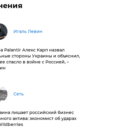
нения
Игаль Левин
ва Palantir Алекс Карп назвал
ьные стороны Украины и объяснил,
 ее спасло в войне с Россией, –
ин
Сеть
раина лишает российский бизнес
вного актива: экономист об ударах
Wildberries