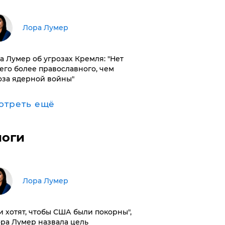
​Лора Лумер
а Лумер об угрозах Кремля: "Нет
его более православного, чем
оза ядерной войны"
отреть ещё
логи
​Лора Лумер
и хотят, чтобы США были покорны",
ора Лумер назвала цель