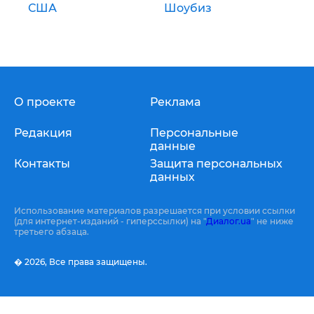
США
Шоубиз
О проекте
Реклама
Редакция
Персональные
данные
Контакты
Защита персональных
данных
Использование материалов разрешается при условии ссылки
(для интернет-изданий - гиперссылки) на "
Диалог.ua
" не ниже
третьего абзаца.
� 2026,
Все права защищены.