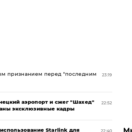
ным признанием перед "последним
23:19
нецкий аэропорт и сжег "Шахед"
22:52
ваны эксклюзивные кадры
М
использование Starlink для
22:40