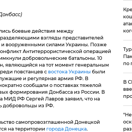
Кре
Донбасс)
кош
ата
ког
ались боевые действия между
 разделяющими взгляды представителей
а и вооруженными силами Украины. Позже
Тур
 конфликт Антитеррористической операцией
Пак
римкнули добровольческие батальоны. 10
по 
н, являющийся на тот момент генеральным
среди повстанцев с
востока Украины
были
лужащие и регулярная армия РФ. В
В С
ократно сообщали о поставках тяжелой
вве
вых формирования Донбасса из России. В
про
ва МИД РФ Сергей Лавров заявил, что на
ь добровольцы из РФ.
​"Н
оск
льство самопровозглашенной Донецкой
тся на территории
города Донецка
.
раз