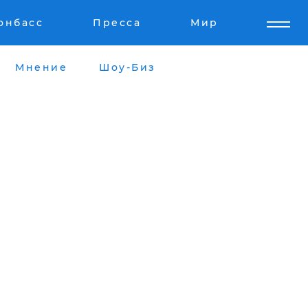
онбасс
Пресса
Мир
Мнение
Шоу-Биз