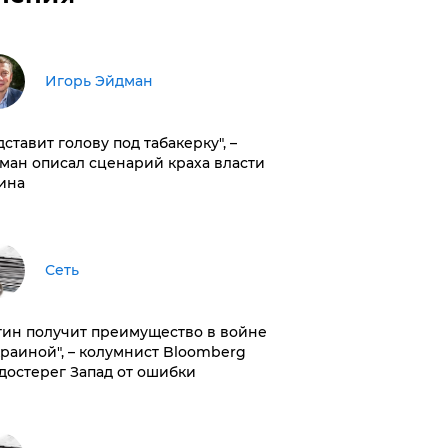
Игорь Эйдман
дставит голову под табакерку", –
ман описал сценарий краха власти
ина
Сеть
тин получит преимущество в войне
краиной", – колумнист Bloomberg
достерег Запад от ошибки