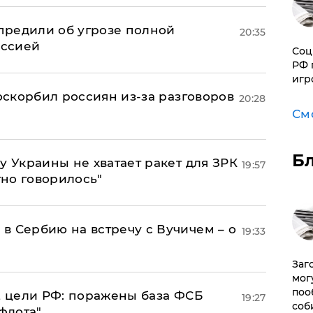
предили об угрозе полной
20:35
оссией
Соц
РФ 
игр
 оскорбил россиян из-за разговоров
20:28
См
Б
у Украины не хватает ракет для ЗРК
19:57
тно говорилось"
в Сербию на встречу с Вучичем – о
19:33
Заг
мог
поо
2 цели РФ: поражены база ФСБ
19:27
соб
флота"