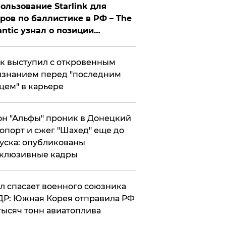
ользование Starlink для
ров по баллистике в РФ – The
antic узнал о позиции
знесмена
к выступил с откровенным
знанием перед "последним
цем" в карьере
н "Альфы" проник в Донецкий
опорт и сжег "Шахед" еще до
уска: опубликованы
склюзивные кадры
ул спасает военного союзника
Р: Южная Корея отправила РФ
тысяч тонн авиатоплива