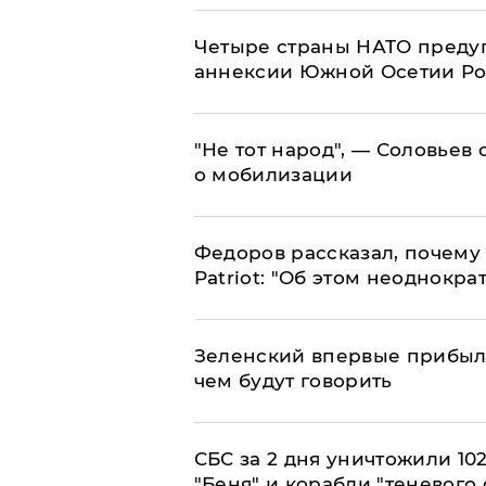
Четыре страны НАТО преду
аннексии Южной Осетии Р
​"Не тот народ", — Соловьев
о мобилизации
Федоров рассказал, почему 
Patriot: "Об этом неоднокра
Зеленский впервые прибыл 
чем будут говорить
СБС за 2 дня уничтожили 10
"Беня" и корабли "теневого 