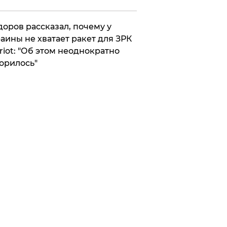
оров рассказал, почему у
аины не хватает ракет для ЗРК
riot: "Об этом неоднократно
орилось"