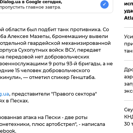
Dialog.ua в Google сегодня,
исп
✓
пропустить главное завтра.
уда
Atl
би
й области был подбит танк противника. Со
аба Алексея Мазепы, бронемашину вывели
Уси
 отдельной гвардейской механизированной
при
орпуса Сухопутных войск ВСУ, передает
тан
о на передовой нет добровольческих
 военнослужащими 9 роты 93-й бригады, а не
Дро
дние 15 человек добровольческого
аэр
кинули», — отметил спикер Генштаба.
зап
эк
g.ua
, представители "Правого сектора"
х в Песках.
​Се
КНД
ованная атака на Пески - две роты
30 
нетехники, плюс артобстрел", - написала
cebook.