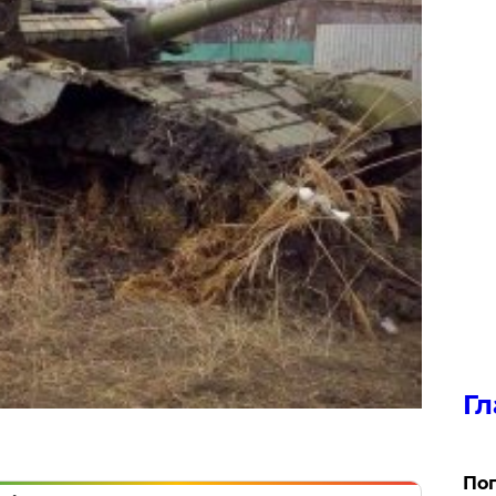
Гл
Поп