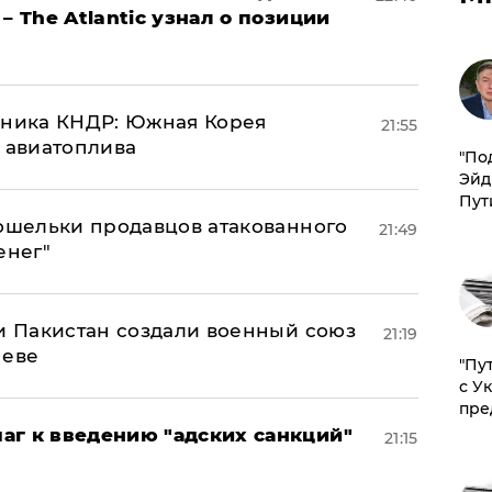
– The Atlantic узнал о позиции
юзника КНДР: Южная Корея
21:55
н авиатоплива
​"По
Эйд
Пут
кошельки продавцов атакованного
21:49
енег"
 и Пакистан создали военный союз
21:19
неве
"Пу
с У
пре
аг к введению "адских санкций"
21:15