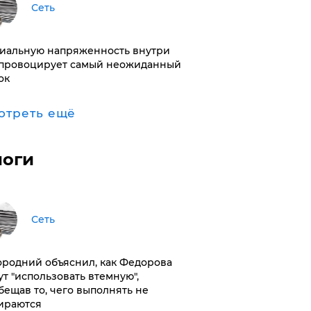
Сеть
иальную напряженность внутри
провоцирует самый неожиданный
ок
отреть ещё
логи
Сеть
ородний объяснил, как Федорова
ут "использовать втемную",
бещав то, чего выполнять не
ираются