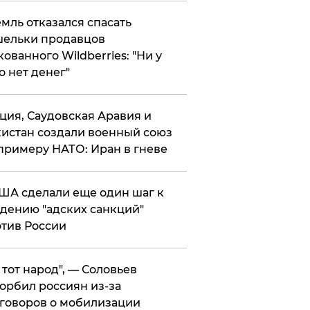
мль отказался спасать
ельки продавцов
кованного Wildberries: "Ни у
о нет денег"
ция, Саудовская Аравия и
истан создали военный союз
примеру НАТО: Иран в гневе
ША сделали еще один шаг к
дению "адских санкций"
тив России
е тот народ", — Соловьев
орбил россиян из-за
говоров о мобилизации