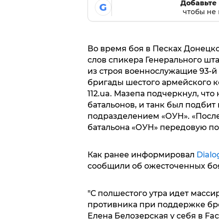
Добавьте 
G
чтобы не 
Во время боя в Песках Донецко
слов спикера Генерального шт
из строя военнослужащие 93-й
бригады шестого армейского к
112.ua. Мазепа подчеркнул, чт
батальонов, и танк был подбит
подразделением «ОУН». «После
батальона «ОУН» передовую по
Как ранее информировал
Dialo
сообщили об ожесточенных боя
"С полшестого утра идет массир
противника при поддержке бро
Елена Белозерская у себя в Fa