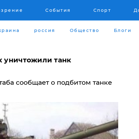
озрение
События
Спорт
Д
краина
россия
Общество
Блоги
ах уничтожили танк
таба сообщает о подбитом танке