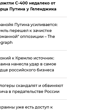
ожгли С-400 недалеко от
рца Путина у Геленджика
анойя Путина усиливается:
мль перешел к зачистке
рманной" оппозиции – The
egraph
зкий к Кремлю источник:
аина нанесла удар в самое
дце российского бизнеса
логеры скандалят и обвиняют
ича в предательстве России
краины уже есть доступ к