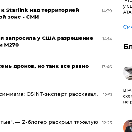
​"Ч
у С
к Starlink над территорией
14:39
ATA
ой зоне - СМИ
См
ция запросила у США разрешение
14:14
и M270
Б
семь дронов, но танк все равно
13:46
​В 
симизма: OSINT-эксперт рассказал,
12:51
схе
не 
стые", — Z-блогер раскрыл тяжелую
12:25