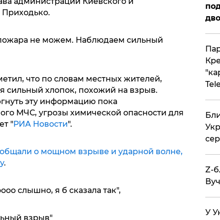
ава администраций Киевского и
под
 Приходько.
дво
 пожара не можем. Наблюдаем сильный
Пар
Кре
"ка
етил, что по словам местных жителей,
Tel
я сильный хлопок, похожий на взрыв.
гнуть эту информацию пока
го МЧС, угрозы химической опасности для
Бли
т "
РИА Новости
".
Укр
сер
общали о мощном взрыве и ударной волне,
у
.
Z-б
Вуч
оо слышно, я б сказала так",
У У
ьный взрыв"