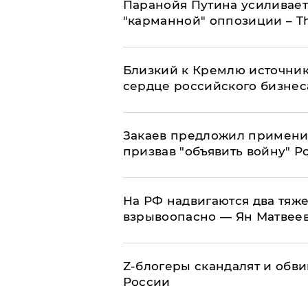
Паранойя Путина усиливает
"карманной" оппозиции – Th
Близкий к Кремлю источник
сердце российского бизнес
Закаев предложил применит
призвав "объявить войну" Р
На РФ надвигаются два тяже
взрывоопасно — Ян Матвее
Z-блогеры скандалят и обви
России