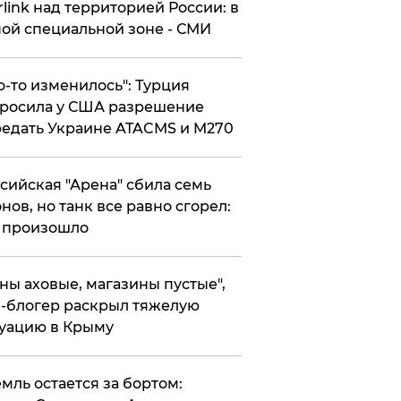
rlink над территорией России: в
ой специальной зоне - СМИ
то-то изменилось": Турция
росила у США разрешение
едать Украине ATACMS и M270
ссийская "Арена" сбила семь
нов, но танк все равно сгорел:
 произошло
ены аховые, магазины пустые",
-блогер раскрыл тяжелую
уацию в Крыму
емль остается за бортом: