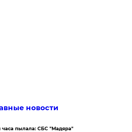
авные новости
 часа пылала: СБС "Мадяра"