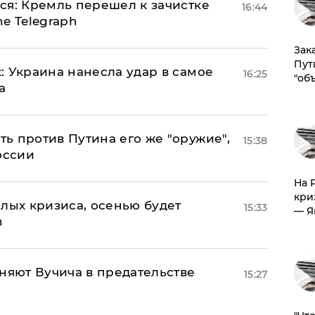
ся: Кремль перешел к зачистке
16:44
e Telegraph
Зак
Пут
: Украина нанесла удар в самое
16:25
"об
а
ь против Путина его же "оружие",
15:38
оссии
На 
кри
лых кризиса, осенью будет
15:33
— Я
в
няют Вучича в предательстве
15:27