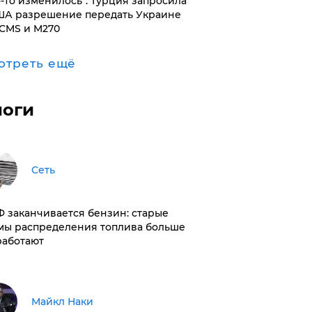
то-то изменилось": Турция запросила
ША разрешение передать Украине
CMS и M270
отреть ещё
логи
Сеть
РФ заканчивается бензин: старые
мы распределения топлива больше
работают
Майкл Наки