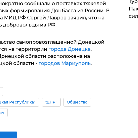
Тур
ократно сообщали о поставках тяжелой
Пак
вых формирования Донбасса из России. В
си
ва МИД РФ Сергей Лавров заявил, что на
ь добровольцы из РФ.
льство самопровозглашенной Донецкой
тся на территории
города Донецка
.
онецкой области расположена на
цкой области -
городов Мариуполь
,
цкая Республика"
"ДНР"
Общество
ны