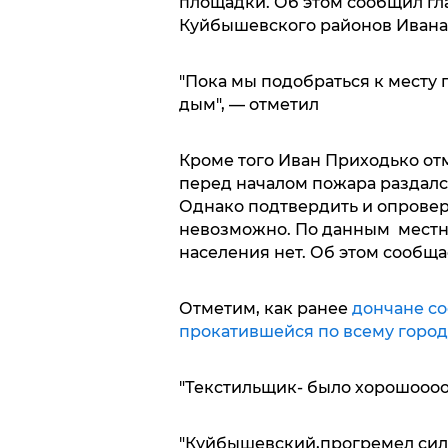
площадки. Об этом сообщил гл
Куйбышевского районов Ивана
"Пока мы подобраться к месту
дым", — отметил
Кроме того Иван Приходько отм
перед началом пожара раздалс
Однако подтвердить и опровер
невозможно. По данным местно
населения нет. Об этом сообщае
Отметим, как ранее
дончане со
прокатившейся по всему город
"Текстильщик- было хорошооооо
"Куйбышевский,прогремел сил