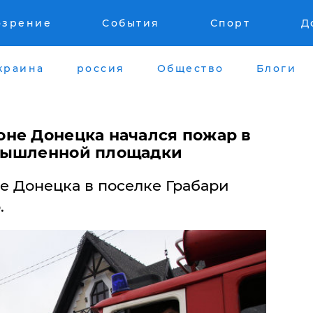
озрение
События
Спорт
Д
краина
россия
Общество
Блоги
не Донецка начался пожар в
мышленной площадки
 Донецка в поселке Грабари
.