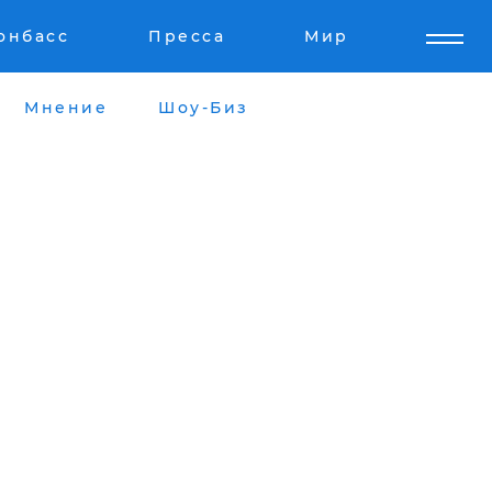
онбасс
Пресса
Мир
Мнение
Шоу-Биз