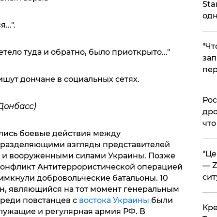
Sta
одн
..".
​"Ч
тело туда и обратно, было приоткрыто..."
зап
пер
 пишут дончане в социальных сетях.
​Ро
Донбасс)
дро
что
ались боевые действия между
 разделяющими взгляды представителей
​"Ц
а и вооруженными силами Украины. Позже
— Z
 конфликт Антитеррористической операцией
сит
римкнули добровольческие батальоны. 10
н, являющийся на тот момент генеральным
среди повстанцев с
востока Украины
были
​Кр
лужащие и регулярная армия РФ. В