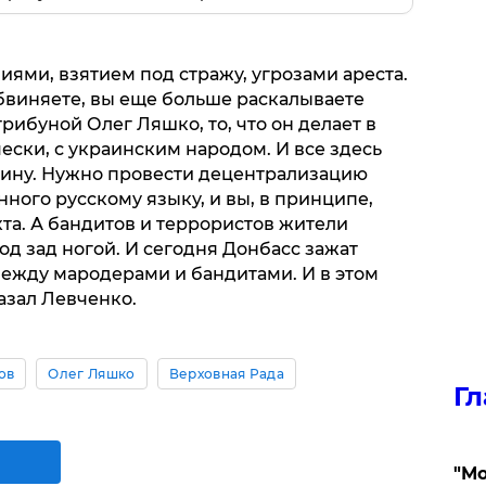
ями, взятием под стражу, угрозами ареста.
обвиняете, вы еще больше раскалываете
 трибуной Олег Ляшко, то, что он делает в
ески, с украинским народом. И все здесь
аину. Нужно провести децентрализацию
енного русскому языку, и вы, в принципе,
та. А бандитов и террористов жители
од зад ногой. И сегодня Донбасс зажат
ежду мародерами и бандитами. И в этом
азал Левченко.
ов
Олег Ляшко
Верховная Рада
Гл
"Мо