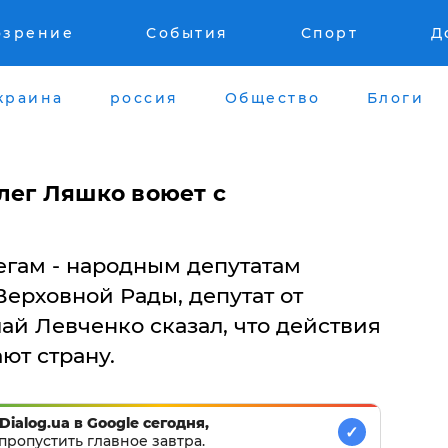
озрение
События
Спорт
Д
краина
россия
Общество
Блоги
лег Ляшко воюет с
егам - народным депутатам
ерховной Рады, депутат от
ай Левченко сказал, что действия
ют страну.
Dialog.ua в Google сегодня,
✓
пропустить главное завтра.