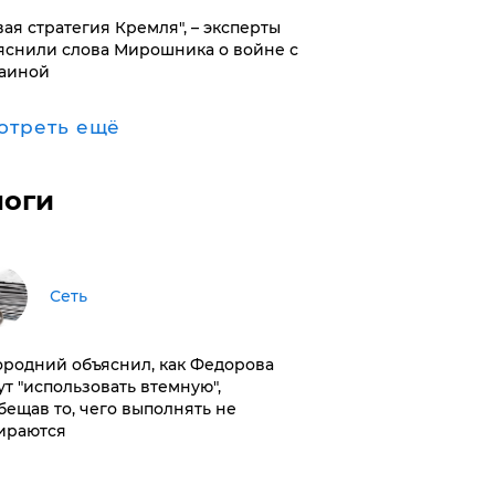
вая стратегия Кремля", – эксперты
яснили слова Мирошника о войне с
аиной
отреть ещё
логи
Сеть
ородний объяснил, как Федорова
ут "использовать втемную",
бещав то, чего выполнять не
ираются