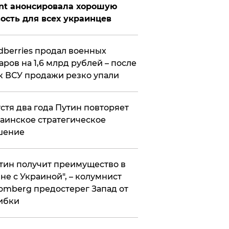
nt анонсировала хорошую
ость для всех украинцев
ldberries продал военных
аров на 1,6 млрд рублей – после
к ВСУ продажи резко упали
стя два года Путин повторяет
аинское стратегическое
шение
тин получит преимущество в
не с Украиной", – колумнист
omberg предостерег Запад от
ибки