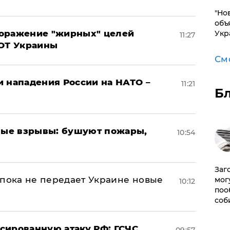
"Но
объ
поражение "жирных" целей
Укр
11:27
ВОТ Украины
См
и нападения России на НАТО –
11:21
Б
ые взрывы: бушуют пожары,
10:54
Заг
 пока не передает Украине новые
мог
10:12
поо
соб
сированную атаку РФ: ГСЧС