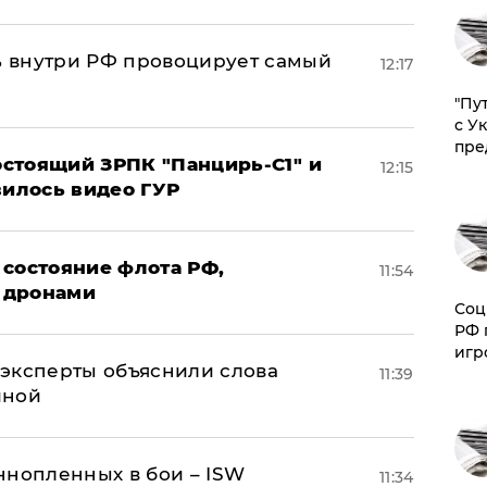
 внутри РФ провоцирует самый
12:17
"Пу
с У
пре
стоящий ЗРПК "Панцирь-С1" и
12:15
вилось видео ГУР
 состояние флота РФ,
11:54
 дронами
Соц
РФ 
игр
– эксперты объяснили слова
11:39
иной
ннопленных в бои – ISW
11:34