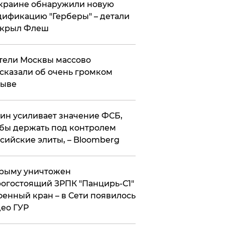
краине обнаружили новую
ификацию "Герберы" – детали
скрыл Флеш
ели Москвы массово
сказали об очень громком
рыве
ин усиливает значение ФСБ,
бы держать под контролем
сийские элиты, – Bloomberg
рыму уничтожен
огостоящий ЗРПК "Панцирь-С1"
оенный кран – в Сети появилось
ео ГУР