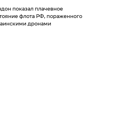
дон показал плачевное
тояние флота РФ, пораженного
раинскими дронами