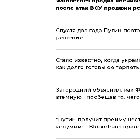
​Wildberries продал военны
после атак ВСУ продажи р
Спустя два года Путин повт
решение
Стало известно, когда укр
как долго готовы ее терпеть
Загородний объяснил, как Ф
втемную", пообещав то, чег
"Путин получит преимуществ
колумнист Bloomberg предо