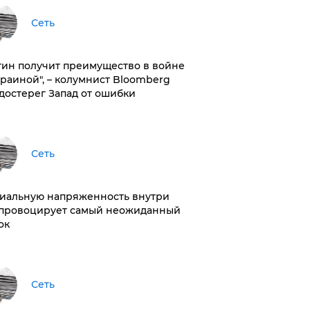
Сеть
тин получит преимущество в войне
краиной", – колумнист Bloomberg
достерег Запад от ошибки
Сеть
иальную напряженность внутри
провоцирует самый неожиданный
ок
Сеть