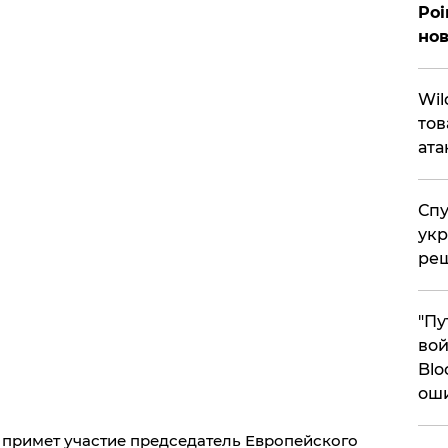
Poi
нов
​Wi
тов
ата
Спу
укр
ре
"Пу
вой
Blo
ош
примет участие председатель Европейского