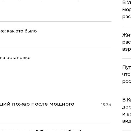
В У
мод
ра
е: как это было
Жит
рас
вз
на остановке
Пут
что
рос
В К
йший пожар после мощного
15:34
дор
и в
вид