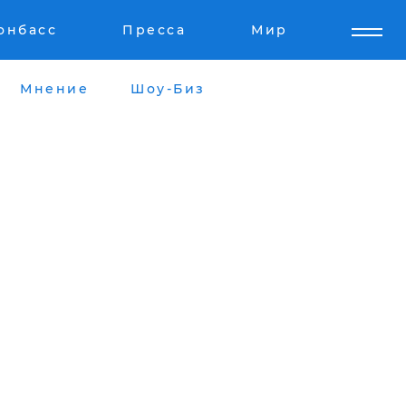
онбасс
Пресса
Мир
Мнение
Шоу-Биз