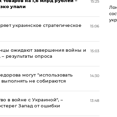
х товаров на 1,6 млрд рублей –
15:25
езко упали
Лон
сос
ук
оряет украинское стратегическое
15:06
аинцы ожидают завершения войны и
15:03
, – результаты опроса
едорова могут "использовать
14:30
о выполнять не собираются
о в войне с Украиной", –
13:48
стерег Запад от ошибки