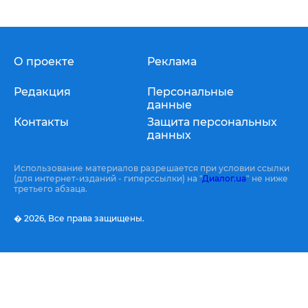
О проекте
Реклама
Редакция
Персональные
данные
Контакты
Защита персональных
данных
Использование материалов разрешается при условии ссылки
(для интернет-изданий - гиперссылки) на "
Диалог.ua
" не ниже
третьего абзаца.
� 2026,
Все права защищены.