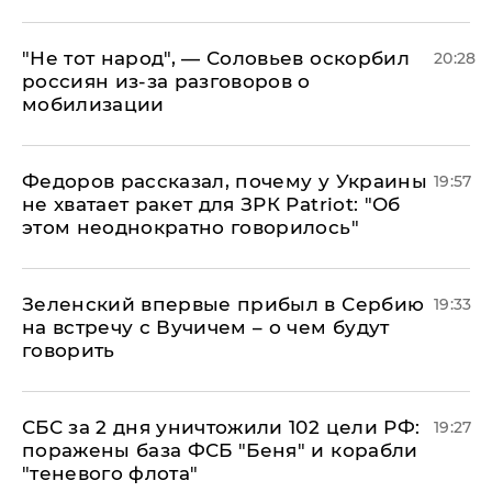
​"Не тот народ", — Соловьев оскорбил
20:28
россиян из-за разговоров о
мобилизации
Федоров рассказал, почему у Украины
19:57
не хватает ракет для ЗРК Patriot: "Об
этом неоднократно говорилось"
Зеленский впервые прибыл в Сербию
19:33
на встречу с Вучичем – о чем будут
говорить
СБС за 2 дня уничтожили 102 цели РФ:
19:27
поражены база ФСБ "Беня" и корабли
"теневого флота"