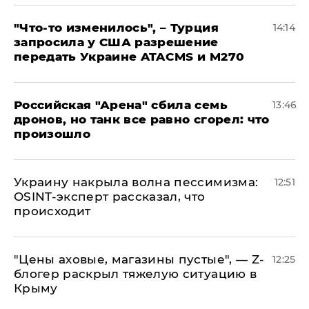
​"Что-то изменилось", – Турция
14:14
запросила у США разрешение
передать Украине ATACMS и M270
​Российская "Арена" сбила семь
13:46
дронов, но танк все равно сгорел: что
произошло
​Украину накрыла волна пессимизма:
12:51
OSINT-эксперт рассказал, что
происходит
​"Цены аховые, магазины пустые", — Z-
12:25
блогер раскрыл тяжелую ситуацию в
Крыму