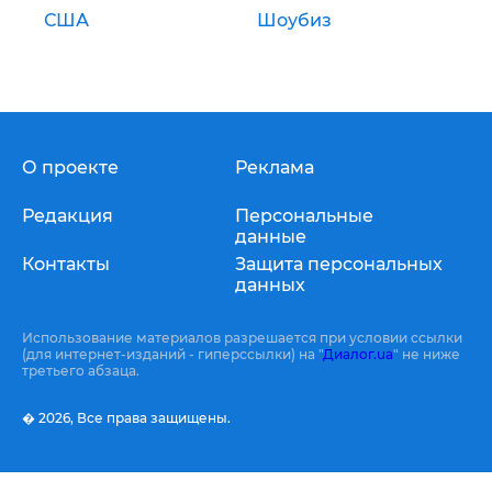
США
Шоубиз
О проекте
Реклама
Редакция
Персональные
данные
Контакты
Защита персональных
данных
Использование материалов разрешается при условии ссылки
(для интернет-изданий - гиперссылки) на "
Диалог.ua
" не ниже
третьего абзаца.
� 2026,
Все права защищены.