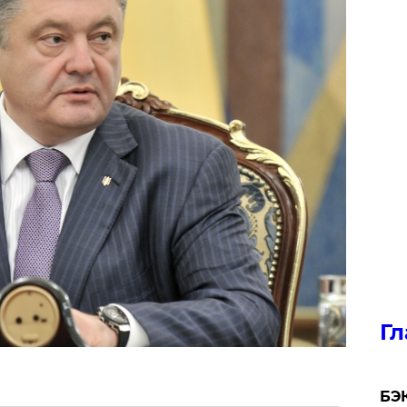
Гл
​БЭ