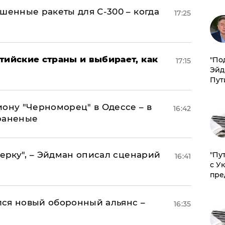
шенные ракеты для С-300 – когда
17:25
тийские страны и выбирает, как
​"По
17:15
Эйд
Пут
иону "Черноморец" в Одессе – в
16:42
раненые
керку", – Эйдман описал сценарий
"Пу
16:41
с У
пре
ся новый оборонный альянс –
16:35