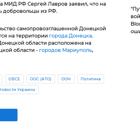
ва МИД РФ Сергей Лавров заявил, что на
"Пу
ь добровольцы из РФ.
вой
Blo
льство самопровозглашенной Донецкой
ош
тся на территории
города Донецка
.
онецкой области расположена на
цкой области -
городов Мариуполь
,
ОБСЕ
ООС (АТО)
ООН
Политика
Новости Украины