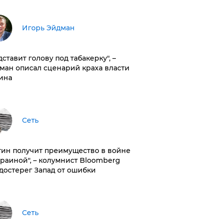
Игорь Эйдман
дставит голову под табакерку", –
ман описал сценарий краха власти
ина
Сеть
тин получит преимущество в войне
краиной", – колумнист Bloomberg
достерег Запад от ошибки
Сеть