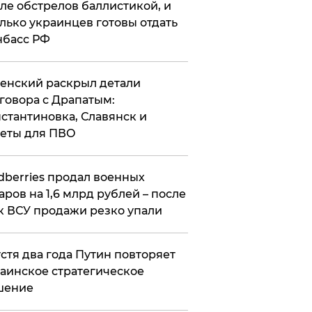
ле обстрелов баллистикой, и
лько украинцев готовы отдать
нбасс РФ
ленский раскрыл детали
говора с Драпатым:
стантиновка, Славянск и
еты для ПВО
ldberries продал военных
аров на 1,6 млрд рублей – после
к ВСУ продажи резко упали
стя два года Путин повторяет
аинское стратегическое
шение