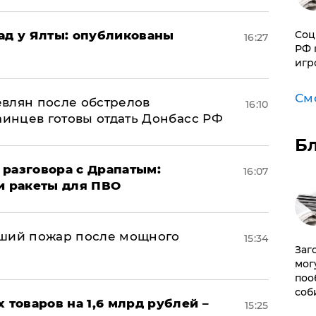
рад у Ялты: опубликованы
Соц
16:27
РФ 
игр
См
влян после обстрелов
16:10
аинцев готовы отдать Донбасс РФ
Б
 разговора с Драпатым:
16:07
и ракеты для ПВО
йший пожар после мощного
15:34
Заг
мог
поо
соб
х товаров на 1,6 млрд рублей –
15:25