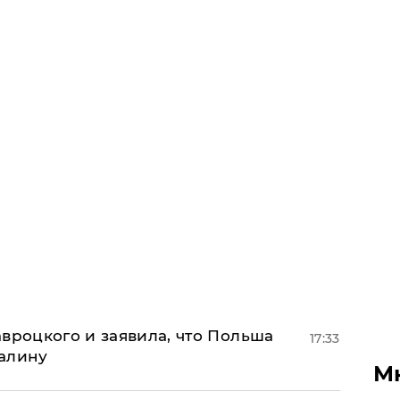
авроцкого и заявила, что Польша
17:33
алину
М