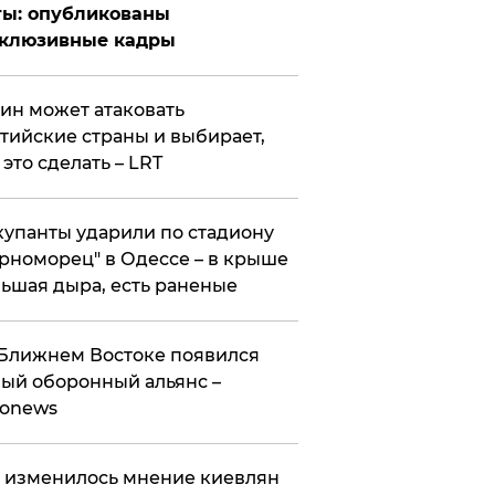
ты: опубликованы
склюзивные кадры
ин может атаковать
тийские страны и выбирает,
 это сделать – LRT
упанты ударили по стадиону
рноморец" в Одессе – в крыше
ьшая дыра, есть раненые
Ближнем Востоке появился
ый оборонный альянс –
ronews
 изменилось мнение киевлян