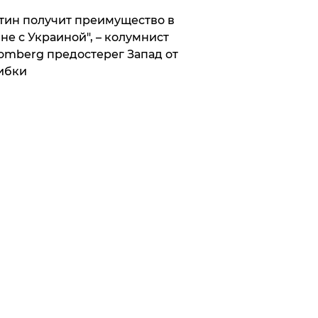
тин получит преимущество в
не с Украиной", – колумнист
omberg предостерег Запад от
ибки