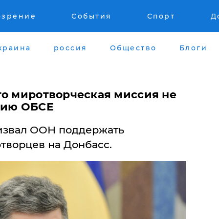
озрение
События
Спорт
Д
краина
россия
Общество
Блоги
то миротворческая миссия не
сию ОБСЕ
извал ООН поддержать
творцев на Донбасс.