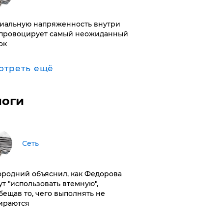
иальную напряженность внутри
провоцирует самый неожиданный
ок
отреть ещё
логи
Сеть
ородний объяснил, как Федорова
ут "использовать втемную",
бещав то, чего выполнять не
ираются