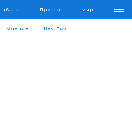
онбасс
Пресса
Мир
Мнение
Шоу-Биз