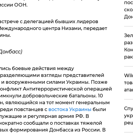
пос
иссии ООН.
ско
До
встрече с делегацией бывших лидеров
 Международного центра Низами, передает
ины.
​Зе
раз
Кон
Донбасс)
рак
ались боевые действия между
 разделяющими взгляды представителей
​Wi
а и вооруженными силами Украины. Позже
тов
 конфликт Антитеррористической операцией
ата
римкнули добровольческие батальоны. 10
н, являющийся на тот момент генеральным
Спу
среди повстанцев с
востока Украины
были
укр
лужащие и регулярная армия РФ. В
ре
ократно сообщали о поставках тяжелой
вых формирования Донбасса из России. В