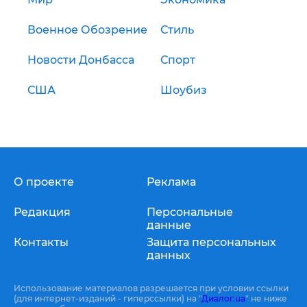
Военное Обозрение
Стиль
Новости Донбасса
Спорт
США
Шоубиз
О проекте
Реклама
Редакция
Персональные
данные
Контакты
Защита персональных
данных
Использование материалов разрешается при условии ссылки
(для интернет-изданий - гиперссылки) на "
Диалог.ua
" не ниже