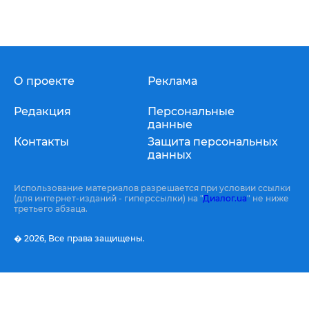
О проекте
Реклама
Редакция
Персональные
данные
Контакты
Защита персональных
данных
Использование материалов разрешается при условии ссылки
(для интернет-изданий - гиперссылки) на "
Диалог.ua
" не ниже
третьего абзаца.
� 2026,
Все права защищены.