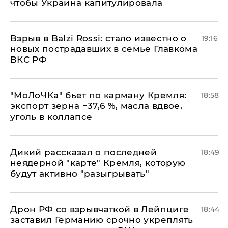
чтобы Украина капитулировала
Взрыв в Balzi Rossi: стало известно о
19:16
новых пострадавших в семье Главкома
ВКС РФ
​"МоЛоЧКа" бьет по карману Кремля:
18:58
экспорт зерна −37,6 %, масла вдвое,
уголь в коллапсе
Дикий рассказал о последней
18:49
неядерной "карте" Кремля, которую
будут активно "разыгрывать"
​Дрон РФ со взрывчаткой в Лейпциге
18:44
заставил Германию срочно укреплять