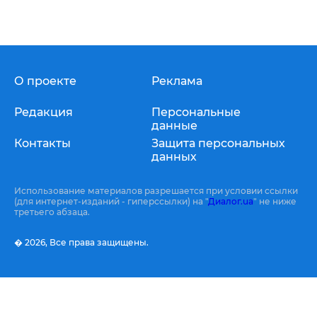
О проекте
Реклама
Редакция
Персональные
данные
Контакты
Защита персональных
данных
Использование материалов разрешается при условии ссылки
(для интернет-изданий - гиперссылки) на "
Диалог.ua
" не ниже
третьего абзаца.
� 2026,
Все права защищены.