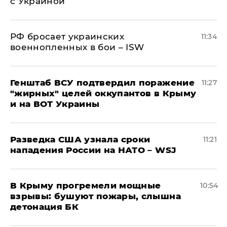
с Украиной
РФ бросает украинских
11:34
военнопленных в бои – ISW
Генштаб ВСУ подтвердил поражение
11:27
"жирных" целей оккупантов в Крыму
и на ВОТ Украины
Разведка США узнала сроки
11:21
нападения России на НАТО – WSJ
В Крыму прогремели мощные
10:54
взрывы: бушуют пожары, слышна
детонация БК