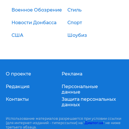
Военное Обозрение
Стиль
Новости Донбасса
Спорт
США
Шоубиз
О проекте
Реклама
Редакция
Персональные
данные
Контакты
Защита персональных
данных
Использование материалов разрешается при условии ссылки
(для интернет-изданий - гиперссылки) на "
Диалог.ua
" не ниже
третьего абзаца.