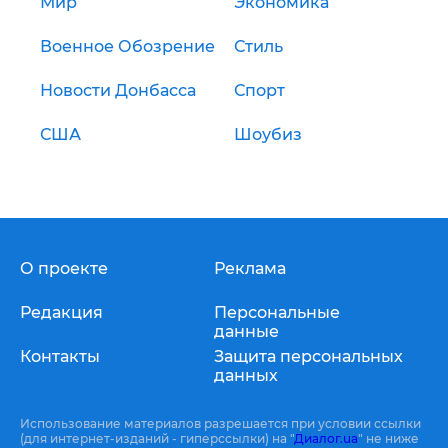
Мир
Экономика
Военное Обозрение
Стиль
Новости Донбасса
Спорт
США
Шоубиз
О проекте
Реклама
Редакция
Персональные
данные
Контакты
Защита персональных
данных
Использование материалов разрешается при условии ссылки
(для интернет-изданий - гиперссылки) на "
Диалог.ua
" не ниже