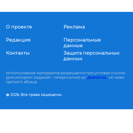
О проекте
Реклама
Редакция
Персональные
данные
Контакты
Защита персональных
данных
Использование материалов разрешается при условии ссылки
(для интернет-изданий - гиперссылки) на "
Диалог.ua
" не ниже
третьего абзаца.
� 2026,
Все права защищены.