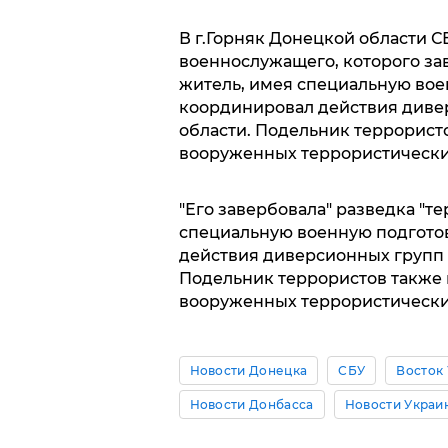
В г.Горняк Донецкой области С
военнослужащего, которого за
житель, имея специальную вое
координировал действия диве
области. Подельник террористо
вооруженных террористически
"Его завербовала" разведка "т
специальную военную подготов
действия диверсионных групп 
Подельник террористов также 
вооруженных террористических
Новости Донецка
СБУ
Восток
Новости Донбасса
Новости Украи