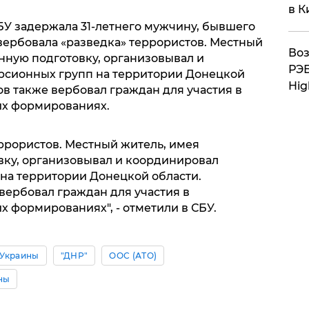
в К
БУ задержала 31-летнего мужчину, бывшего
вербовала «разведка» террористов. Местный
Воз
нную подготовку, организовывал и
РЭБ
рсионных групп на территории Донецкой
Hig
в также вербовал граждан для участия в
х формированиях.
еррористов. Местный житель, имея
ку, организовывал и координировал
на территории Донецкой области.
вербовал граждан для участия в
 формированиях", - отметили в СБУ.
 Украины
"ДНР"
ООС (АТО)
ны