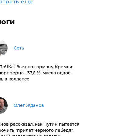
отреть ещё
логи
Сеть
оЛоЧКа" бьет по карману Кремля:
орт зерна −37,6 %, масла вдвое,
ль в коллапсе
Олег Жданов
нов рассказал, как Путин пытается
рочить "прилет черного лебедя",