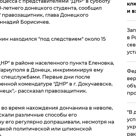
оцесса с представителями "ДНР" в субботу
клю
0-летнего донецкого студента, сообщил
и в
" правозащитник, глава Донецкого
еннадий Борисичев.
Зап
в Р
нин находился "под следствием" около 15
сев
уст
ДНР" в районе населенного пункта Еленовка,
Мариуполя в Донецк, инкриминируя ему
Фед
 спецслужбами. Первые дни после
вер
оенной комендатуре "ДНР" в г. Докучаевске,
объ
нецк",- рассказал правозащитник.
про
о во время нахождения дончанина в неволе,
​"В
скали различные способы его
усп
ну его регулярно допрашивали, несмотря на
укр
икакой политической или шпионской
рак
.