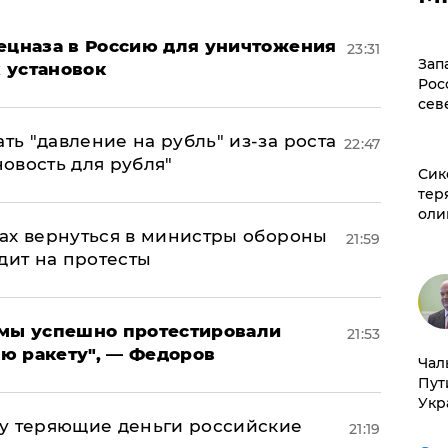
пецназа в Россию для уничтожения
23:31
Зап
 установок
Рос
сев
ь "давление на рубль" из-за роста
22:47
новость для рубля"
Сик
тер
оли
ах вернуться в министры обороны
21:59
дит на протесты
я мы успешно протестировали
21:53
ю ракету", — Федоров
Чал
Пут
Укр
му теряющие деньги российские
21:19