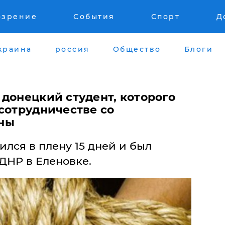
озрение
События
Спорт
Д
краина
россия
Общество
Блоги
донецкий студент, которого
сотрудничестве со
ны
лся в плену 15 дней и был
ДНР в Еленовке.