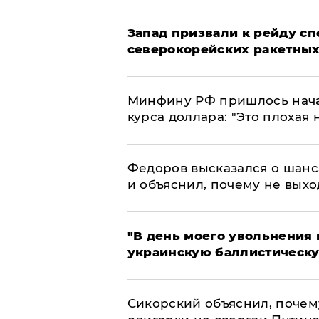
Запад призвали к рейду с
северокорейских ракетных
Минфину РФ пришлось начат
курса доллара: "Это плохая 
Федоров высказался о шанс
и объяснил, почему не выхо
​"В день моего увольнени
украинскую баллистическу
Сикорский объяснил, поче