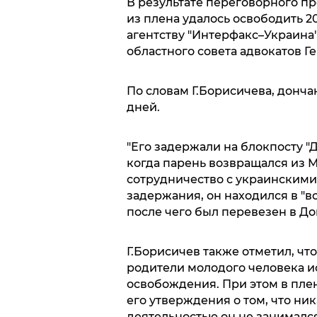
В результате переговорного пр
из плена удалось освободить 2
агентству "Интерфакс–Украина
областного совета адвокатов Г
По словам Г.Борисичева, донча
дней.
"Его задержали на блокпосту "
когда парень возвращался из 
сотрудничество с украинскими
задержания, он находился в "в
после чего был перевезен в До
Г.Борисичев также отметил, чт
родители молодого человека и
освобождения. При этом в пле
его утверждения о том, что н
деятельностью он не занимался