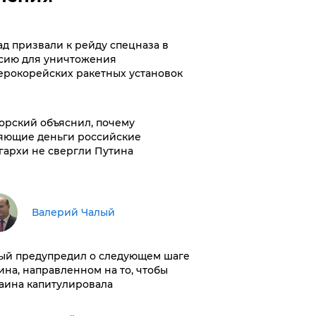
ад призвали к рейду спецназа в
сию для уничтожения
ерокорейских ракетных установок
орский объяснил, почему
яющие деньги российские
гархи не свергли Путина
Валерий Чалый
ый предупредил о следующем шаге
ина, направленном на то, чтобы
аина капитулировала