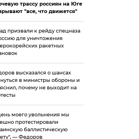
чевую трассу россиян на Юге
зрывают "все, что движется"
ад призвали к рейду спецназа
оссию для уничтожения
ерокорейских ракетных
ановок
оров высказался о шансах
нуться в министры обороны и
яснил, почему не выходит на
тесты
 день моего увольнения мы
ешно протестировали
аинскую баллистическую
ету", — Федоров