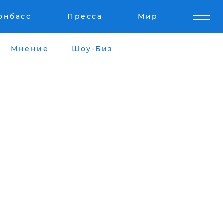
онбасс
Пресса
Мир
Мнение
Шоу-Биз