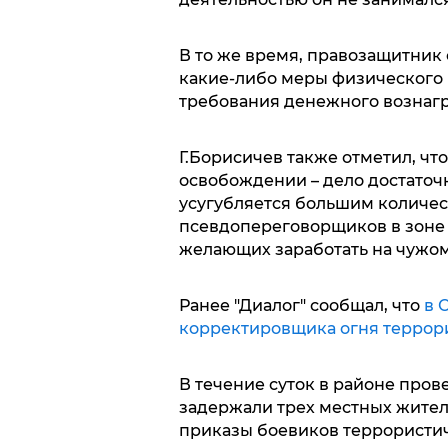
В то же время, правозащитник 
какие-либо меры физического в
требования денежного вознагр
Г.Борисичев также отметил, чт
освобождении – дело достаточн
усугубляется большим количес
псевдопереговорщиков в зоне 
желающих заработать на чужом
Ранее "Диалог" сообщал, что
в 
корректировщика огня террори
В течение суток в районе про
задержали трех местных жите
приказы боевиков террористич