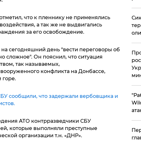
отметил, что к пленнику не применялись
Сик
оздействия, а так же не выдвигались
тер
аждения за его освобождение.
оли
о на сегодняшний день "вести переговоры об
​Пр
о сложное". Он пояснил, что ситуация
рос
твом, так называемых,
Укр
вооруженного конфликта на Донбассе,
ми
 горе.
"Ра
СБУ сообщили, что задержали вербовщика и
Wil
стов.
ата
ведения АТО контрразведчики СБУ
лей, которые выполняли преступные
Пер
еской организации т.н. «ДНР».
гла