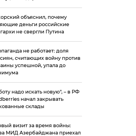
орский объяснил, почему
яющие деньги российские
гархи не свергли Путина
опаганда не работает: доля
сиян, считающих войну против
аины успешной, упала до
нимума
боту надо искать новую", – в РФ
dberries начал закрывать
кованные склады
вый визит за время войны:
ва МИД Азербайджана приехал