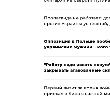
олигархи не свергли Путин
​Пропаганда не работает: д
против Украины успешной,
Оппозиция в Польше пообе
украинских мужчин – кого 
"Работу надо искать новую"
закрывать атакованные ск
Первый визит за время вой
приехал в Киев с важной м