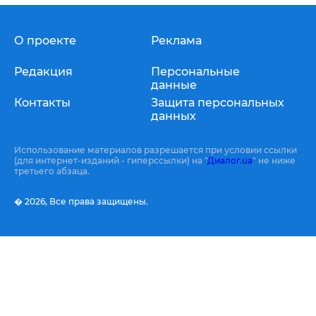
О проекте
Реклама
Редакция
Персональные
данные
Контакты
Защита персональных
данных
Использование материалов разрешается при условии ссылки
(для интернет-изданий - гиперссылки) на "
Диалог.ua
" не ниже
третьего абзаца.
� 2026,
Все права защищены.