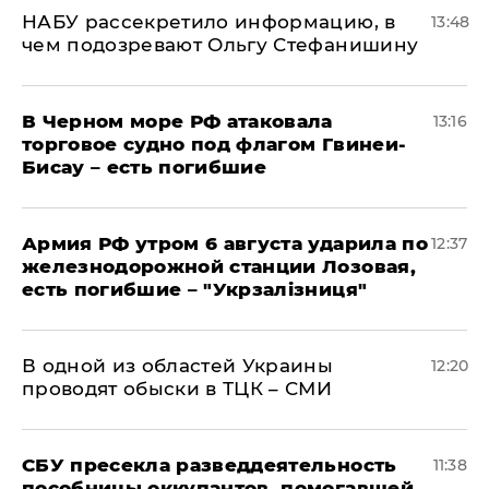
НАБУ рассекретило информацию, в
13:48
чем подозревают Ольгу Стефанишину
В Черном море РФ атаковала
13:16
торговое судно под флагом Гвинеи-
Бисау – есть погибшие
Армия РФ утром 6 августа ударила по
12:37
железнодорожной станции Лозовая,
есть погибшие – "Укрзалізниця"
В одной из областей Украины
12:20
проводят обыски в ТЦК – СМИ
СБУ пресекла разведдеятельность
11:38
пособницы оккупантов, помогавшей