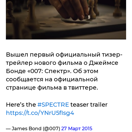
Вышел первый официальный тизер-
трейлер нового фильма о Джеймсе
Бонде «007: Спектр». Об этом
сообщается на официальной
странице фильма в твиттере.
Here’s the
#SPECTRE
teaser trailer
https://t.co/YNrU5fIsg4
— James Bond (@007)
27 Март 2015