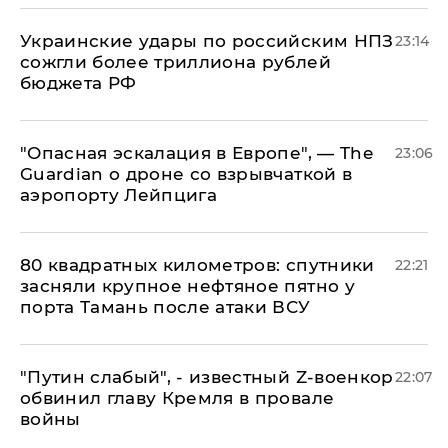
Украинские удары по российским НПЗ
23:14
сожгли более триллиона рублей
бюджета РФ
"Опасная эскалация в Европе", — The
23:06
Guardian о дроне со взрывчаткой в
аэропорту Лейпцига
80 квадратных километров: спутники
22:21
засняли крупное нефтяное пятно у
порта Тамань после атаки ВСУ
​"Путин слабый", - известный Z-военкор
22:07
обвинил главу Кремля в провале
войны