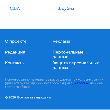
США
Шоубиз
О проекте
Реклама
Редакция
Персональные
данные
Контакты
Защита персональных
данных
Использование материалов разрешается при условии ссылки
(для интернет-изданий - гиперссылки) на "
Диалог.ua
" не ниже
третьего абзаца.
� 2026,
Все права защищены.