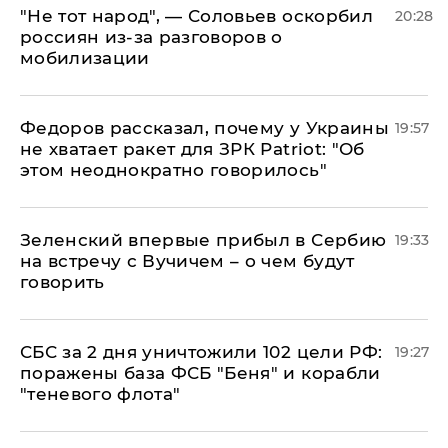
​"Не тот народ", — Соловьев оскорбил
20:28
россиян из-за разговоров о
мобилизации
Федоров рассказал, почему у Украины
19:57
не хватает ракет для ЗРК Patriot: "Об
этом неоднократно говорилось"
Зеленский впервые прибыл в Сербию
19:33
на встречу с Вучичем – о чем будут
говорить
СБС за 2 дня уничтожили 102 цели РФ:
19:27
поражены база ФСБ "Беня" и корабли
"теневого флота"