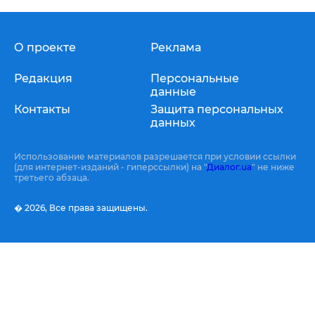
О проекте
Реклама
Редакция
Персональные
данные
Контакты
Защита персональных
данных
Использование материалов разрешается при условии ссылки
(для интернет-изданий - гиперссылки) на "
Диалог.ua
" не ниже
третьего абзаца.
� 2026,
Все права защищены.