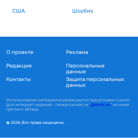
США
Шоубиз
О проекте
Реклама
Редакция
Персональные
данные
Контакты
Защита персональных
данных
Использование материалов разрешается при условии ссылки
(для интернет-изданий - гиперссылки) на "
Диалог.ua
" не ниже
третьего абзаца.
� 2026,
Все права защищены.