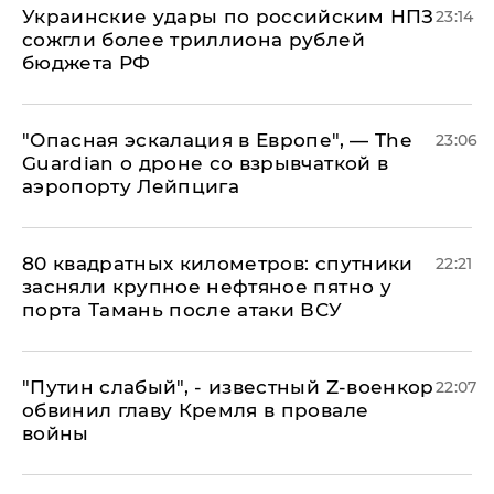
Украинские удары по российским НПЗ
23:14
сожгли более триллиона рублей
бюджета РФ
"Опасная эскалация в Европе", — The
23:06
Guardian о дроне со взрывчаткой в
аэропорту Лейпцига
80 квадратных километров: спутники
22:21
засняли крупное нефтяное пятно у
порта Тамань после атаки ВСУ
​"Путин слабый", - известный Z-военкор
22:07
обвинил главу Кремля в провале
войны