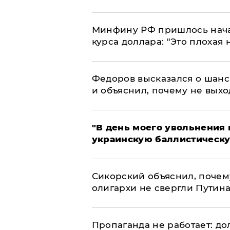
Минфину РФ пришлось начат
курса доллара: "Это плохая 
Федоров высказался о шанс
и объяснил, почему не выхо
​"В день моего увольнени
украинскую баллистическу
Сикорский объяснил, поче
олигархи не свергли Путин
​Пропаганда не работает: д