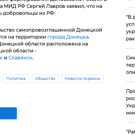
ва МИД РФ Сергей Лавров заявил, что на
ь добровольцы из РФ.
​"В
усп
льство самопровозглашенной Донецкой
укр
тся на территории
города Донецка
.
рак
онецкой области расположена на
кой области -
к
и
Славянск
.
Сик
тер
оли
Политика
Общество
Новости Украины
​Пр
рос
Укр
ми
"Ра