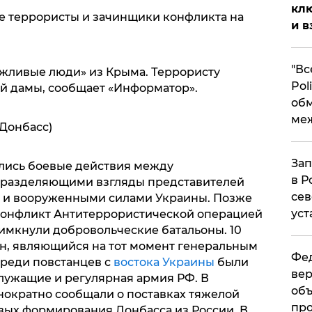
клю
е террористы и зачинщики конфликта на
и в
​"В
ежливые люди» из Крыма. Террористу
Pol
ой дамы, сообщает «Информатор».
об
ме
(Донбасс)
Зап
ались боевые действия между
в Р
 разделяющими взгляды представителей
сев
а и вооруженными силами Украины. Позже
уст
 конфликт Антитеррористической операцией
римкнули добровольческие батальоны. 10
н, являющийся на тот момент генеральным
Фед
среди повстанцев с
востока Украины
были
вер
лужащие и регулярная армия РФ. В
объ
ократно сообщали о поставках тяжелой
про
вых формирования Донбасса из России. В