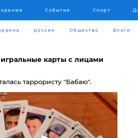
озрение
События
Спорт
Д
краина
россия
Общество
Блоги
 игральные карты с лицами
алась таррористу "Бабаю".