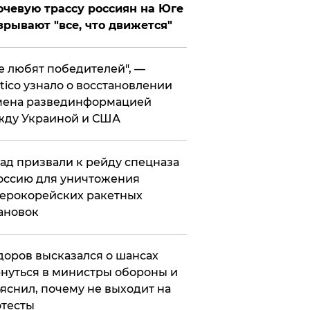
чевую трассу россиян на Юге
зрывают "все, что движется"
се любят победителей", —
itico узнало о восстановлении
мена развединформацией
жду Украиной и США
ад призвали к рейду спецназа
оссию для уничтожения
ерокорейских ракетных
ановок
оров высказался о шансах
нуться в министры обороны и
яснил, почему не выходит на
тесты