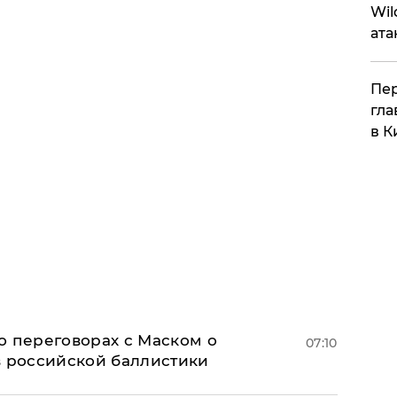
Wil
ата
Пер
гла
в К
о переговорах с Маском о
07:10
в российской баллистики