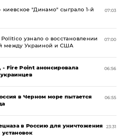
- киевское "Динамо" сыграло 1-й
07:03
 Politico узнало о восстановлении
07:00
й между Украиной и США
 - Fire Point анонсировала
06:56
 украинцев
оссия в Черном море пытается
06:55
да
пецназа в Россию для уничтожения
23:31
 установок