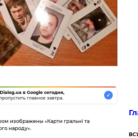
Dialog.ua в Google сегодня,
✓
пропустить главное завтра.
Гл
ором изображены «Карти гральні та
ого народу».
ВСУ