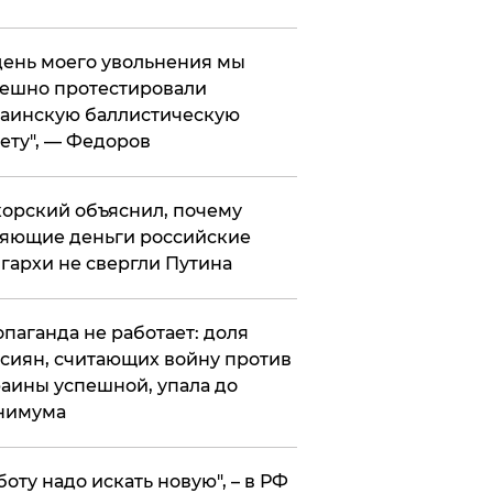
 день моего увольнения мы
ешно протестировали
аинскую баллистическую
ету", — Федоров
орский объяснил, почему
яющие деньги российские
гархи не свергли Путина
опаганда не работает: доля
сиян, считающих войну против
аины успешной, упала до
нимума
боту надо искать новую", – в РФ