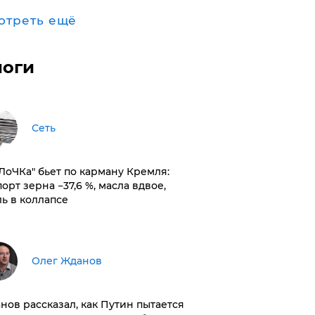
отреть ещё
логи
Сеть
оЛоЧКа" бьет по карману Кремля:
орт зерна −37,6 %, масла вдвое,
ль в коллапсе
Олег Жданов
нов рассказал, как Путин пытается