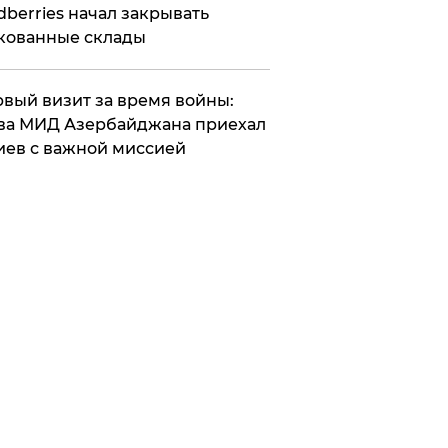
dberries начал закрывать
кованные склады
вый визит за время войны:
ва МИД Азербайджана приехал
иев с важной миссией