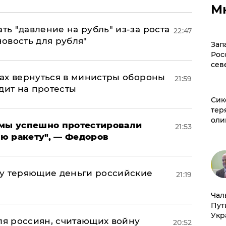
М
ь "давление на рубль" из-за роста
22:47
новость для рубля"
Зап
Рос
сев
ах вернуться в министры обороны
21:59
дит на протесты
Сик
тер
оли
я мы успешно протестировали
21:53
ю ракету", — Федоров
му теряющие деньги российские
21:19
а
Чал
Пут
Укр
оля россиян, считающих войну
20:52