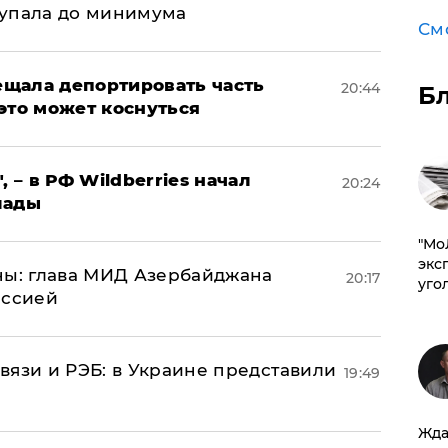
 упала до минимума
См
щала депортировать часть
20:44
Б
это может коснуться
, – в РФ Wildberries начал
20:24
лады
​"М
эксп
ны: глава МИД Азербайджана
20:17
уго
иссией
вязи и РЭБ: в Украине представили
19:49
Жда