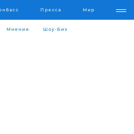
онбасс
Пресса
Мир
Мнение
Шоу-Биз