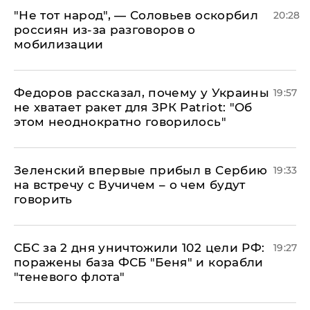
​"Не тот народ", — Соловьев оскорбил
20:28
россиян из-за разговоров о
мобилизации
Федоров рассказал, почему у Украины
19:57
не хватает ракет для ЗРК Patriot: "Об
этом неоднократно говорилось"
Зеленский впервые прибыл в Сербию
19:33
на встречу с Вучичем – о чем будут
говорить
СБС за 2 дня уничтожили 102 цели РФ:
19:27
поражены база ФСБ "Беня" и корабли
"теневого флота"